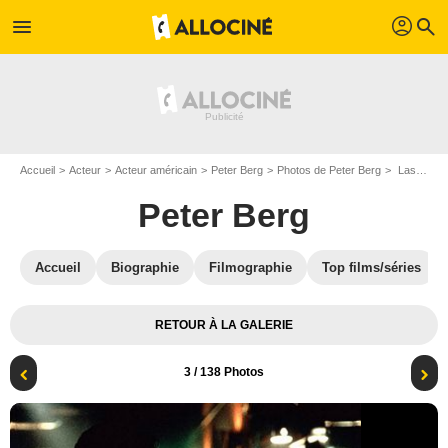
profil
menu
search
Accueil
Acteur
Acteur américain
Peter Berg
Photos de Peter Berg
Last Seduction : Photo Linda Fiorentino, Peter Berg
Peter Berg
Accueil
Biographie
Filmographie
Top films/séries
RETOUR À LA GALERIE
3
/ 138 Photos