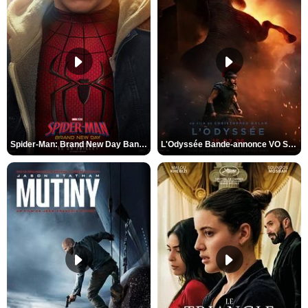
Spider-Man: Brand New Day Bande-annonce VO STFR
L'Odyssée Bande-annonce VO STFR