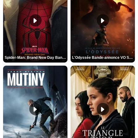
Spider-Man: Brand New Day Bande-annonce VO STFR
L'Odyssée Bande-annonce VO STFR