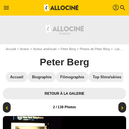
profil
menu
search
Accueil
Acteur
Acteur américain
Peter Berg
Photos de Peter Berg
Last Seduction : Photo Peter Berg
Peter Berg
Accueil
Biographie
Filmographie
Top films/séries
RETOUR À LA GALERIE
2
/ 138 Photos