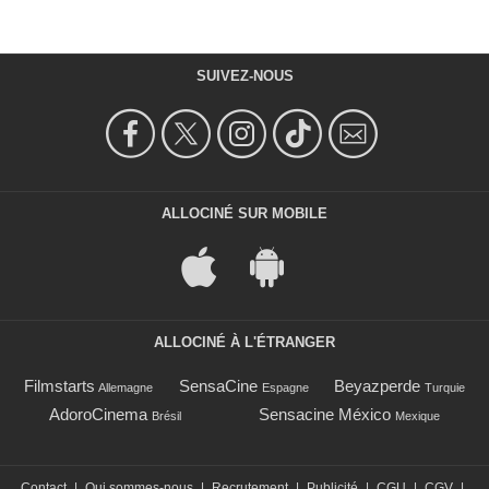
SUIVEZ-NOUS
ALLOCINÉ SUR MOBILE
ALLOCINÉ À L'ÉTRANGER
Filmstarts
SensaCine
Beyazperde
Allemagne
Espagne
Turquie
AdoroCinema
Sensacine México
Brésil
Mexique
Contact
|
Qui sommes-nous
|
Recrutement
|
Publicité
|
CGU
|
CGV
|