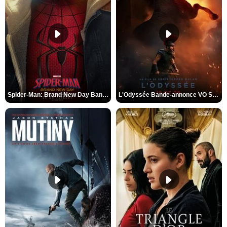
Spider-Man: Brand New Day Bande-annonce VO STFR
L'Odyssée Bande-annonce VO STFR