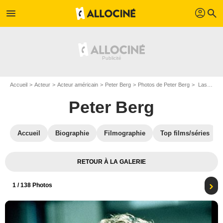
profil
menu
search
Accueil
Acteur
Acteur américain
Peter Berg
Photos de Peter Berg
Last Seduction : Photo Peter Berg
Peter Berg
Accueil
Biographie
Filmographie
Top films/séries
RETOUR À LA GALERIE
1
/ 138 Photos