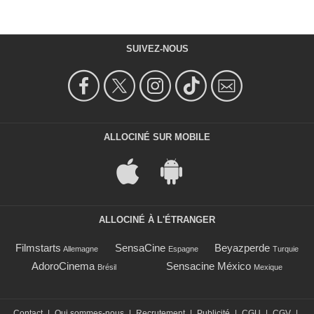
SUIVEZ-NOUS
ALLOCINÉ SUR MOBILE
ALLOCINÉ À L'ÉTRANGER
Filmstarts
SensaCine
Beyazperde
Allemagne
Espagne
Turquie
AdoroCinema
Sensacine México
Brésil
Mexique
Contact
|
Qui sommes-nous
|
Recrutement
|
Publicité
|
CGU
|
CGV
|