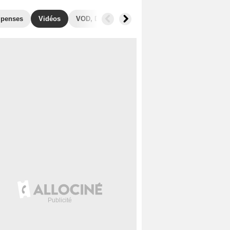
penses
Vidéos
VOD, DVD