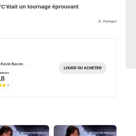
"C'était un tournage éprouvant
Partager
,
Kevin Bacon
,
John Goodman
LOUER OU ACHETER
ateurs
,8