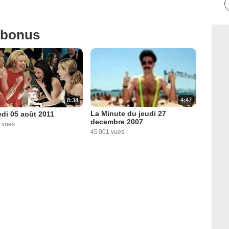
 bonus
4:47
8:34
La Minute du jeudi 27
di 05 août 2011
decembre 2007
 vues
45 001 vues