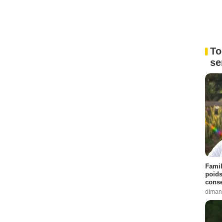
To
se
Famil
poids
conse
diman