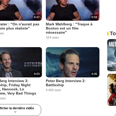
6:47
0:59
ter : "On n'aurait pas
Mark Wahlberg : "Traque à
aire plus réaliste"
Boston est un film
nécessaire"
To
ues
324 vues
9:03
4:45
Berg Interview 3:
Peter Berg Interview 2:
ship, Friday Night
Battleship
, Hancock, Le
4 400 vues
me, Very Bad Things
vues
ficher la dernière vidéo