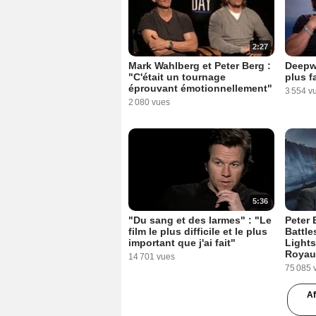
2:27
Mark Wahlberg et Peter Berg :
Deepwa
"C'était un tournage
plus f
éprouvant émotionnellement"
3 554 v
2 080 vues
5:36
"Du sang et des larmes" : "Le
Peter 
film le plus difficile et le plus
Battle
important que j'ai fait"
Lights
Royau
14 701 vues
75 085 
Af