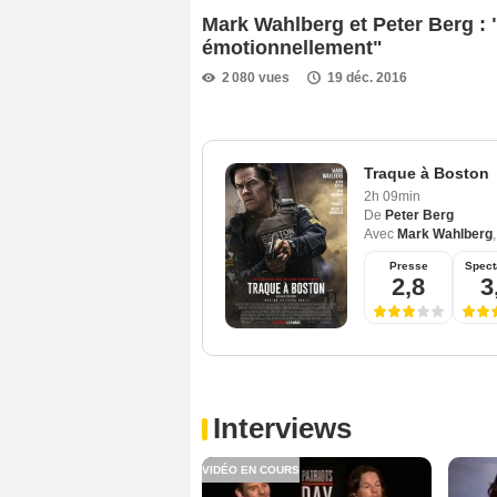
Mark Wahlberg et Peter Berg : 
émotionnellement"
2 080 vues
19 déc. 2016
Traque à Boston
2h 09min
De
Peter Berg
Avec
Mark Wahlberg
Presse
Spect
2,8
3
Interviews
VIDÉO EN COURS