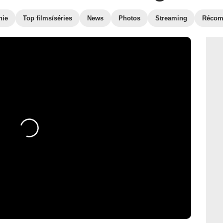
hie
Top films/séries
News
Photos
Streaming
Récom