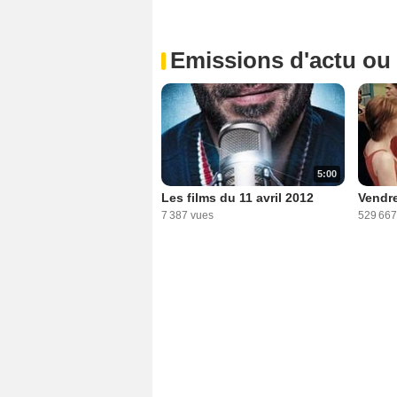
Emissions d'actu ou
6:50
Peter Berg, Jamie Foxx,
Jennifer Garner Interview : Le
Royaume
1 472 vues
5:00
Les films du 11 avril 2012
Vendre
7 387 vues
529 667