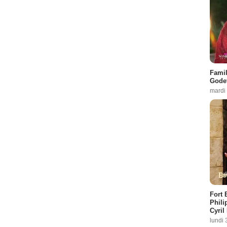
Famil
Godet
mardi
Fort 
Phili
Cyril
lundi 