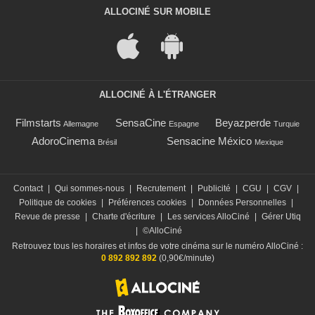
ALLOCINÉ SUR MOBILE
ALLOCINÉ À L'ÉTRANGER
Filmstarts
SensaCine
Beyazperde
Allemagne
Espagne
Turquie
AdoroCinema
Sensacine México
Brésil
Mexique
Contact
|
Qui sommes-nous
|
Recrutement
|
Publicité
|
CGU
|
CGV
|
Politique de cookies
|
Préférences cookies
|
Données Personnelles
|
Revue de presse
|
Charte d'écriture
|
Les services AlloCiné
|
Gérer Utiq
|
©AlloCiné
Retrouvez tous les horaires et infos de votre cinéma sur le numéro AlloCiné :
0 892 892 892
(0,90€/minute)