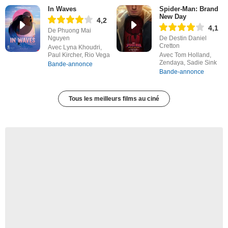
In Waves
Spider-Man: Brand
New Day
4,2
4,1
De Phuong Mai
Nguyen
De Destin Daniel
Cretton
Avec Lyna Khoudri,
Paul Kircher, Rio Vega
Avec Tom Holland,
Zendaya, Sadie Sink
Bande-annonce
Bande-annonce
Tous les meilleurs films au ciné