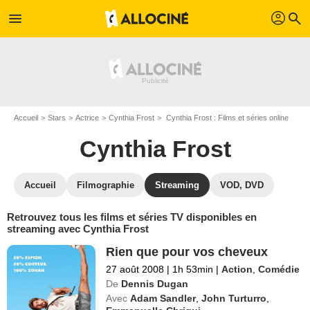
profil
menu
search
Accueil
Stars
Actrice
Cynthia Frost
Cynthia Frost : Films et séries online
Cynthia Frost
Accueil
Filmographie
Streaming
VOD, DVD
Retrouvez tous les films et séries TV disponibles en
streaming avec Cynthia Frost
Rien que pour vos cheveux
27 août 2008
|
1h 53min
|
Action
,
Comédie
De
Dennis Dugan
Avec
Adam Sandler
,
John Turturro
,