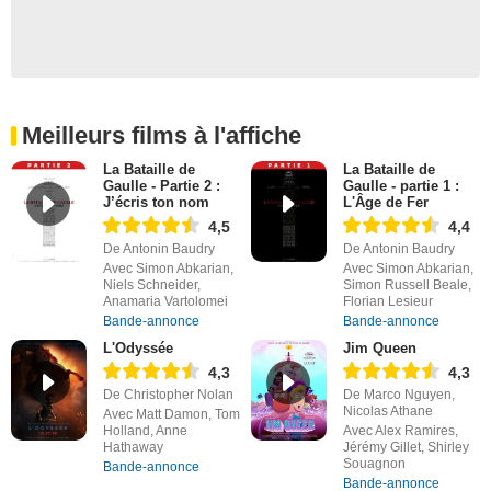
Meilleurs films à l'affiche
La Bataille de
La Bataille de
Gaulle - Partie 2 :
Gaulle - partie 1 :
J’écris ton nom
L'Âge de Fer
4,5
4,4
De Antonin Baudry
De Antonin Baudry
Avec Simon Abkarian,
Avec Simon Abkarian,
Niels Schneider,
Simon Russell Beale,
Anamaria Vartolomei
Florian Lesieur
Bande-annonce
Bande-annonce
L'Odyssée
Jim Queen
4,3
4,3
De Christopher Nolan
De Marco Nguyen,
Nicolas Athane
Avec Matt Damon, Tom
Holland, Anne
Avec Alex Ramires,
Hathaway
Jérémy Gillet, Shirley
Souagnon
Bande-annonce
Bande-annonce