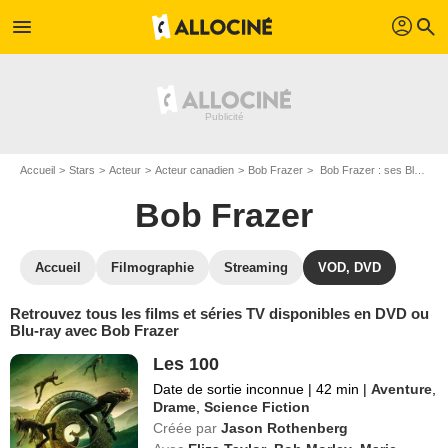
profil
menu
search
Accueil
Stars
Acteur
Acteur canadien
Bob Frazer
Bob Frazer : ses Blu-Ray, DVD, VOD, SVOD
Bob Frazer
Accueil
Filmographie
Streaming
VOD, DVD
Retrouvez tous les films et séries TV disponibles en DVD ou
Blu-ray avec Bob Frazer
Les 100
Date de sortie inconnue
|
42 min
|
Aventure
,
Drame
,
Science Fiction
Créée par
Jason Rothenberg