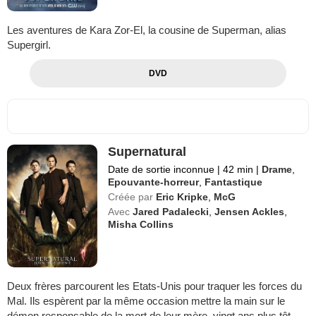
Les aventures de Kara Zor-El, la cousine de Superman, alias
Supergirl.
DVD
Supernatural
Date de sortie inconnue
|
42 min
|
Drame
,
Epouvante-horreur
,
Fantastique
Créée par
Eric Kripke
,
McG
Avec
Jared Padalecki
,
Jensen Ackles
,
Misha Collins
Deux frères parcourent les Etats-Unis pour traquer les forces du
Mal. Ils espèrent par la même occasion mettre la main sur le
démon responsable de la mort de leur mère, vingt ans plus tôt.