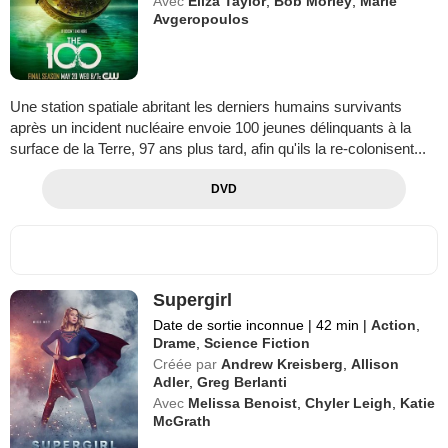
Avec
Eliza Taylor
,
Bob Morley
,
Marie
Avgeropoulos
Une station spatiale abritant les derniers humains survivants
après un incident nucléaire envoie 100 jeunes délinquants à la
surface de la Terre, 97 ans plus tard, afin qu'ils la re-colonisent...
DVD
Supergirl
Date de sortie inconnue
|
42 min
|
Action
,
Drame
,
Science Fiction
Créée par
Andrew Kreisberg
,
Allison
Adler
,
Greg Berlanti
Avec
Melissa Benoist
,
Chyler Leigh
,
Katie
McGrath