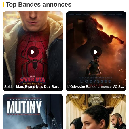
Top Bandes-annonces
Spider-Man: Brand New Day Bande-annonce VO STFR
L'Odyssée Bande-annonce VO STFR