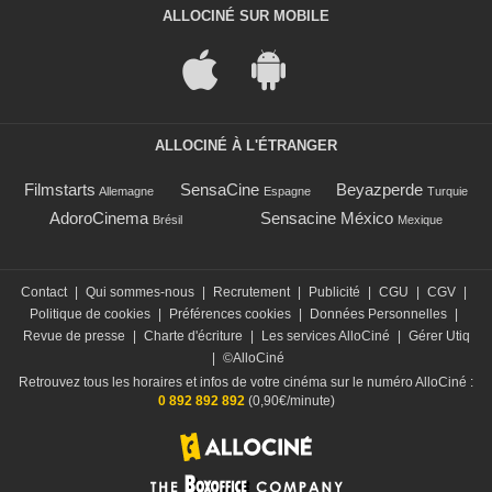
ALLOCINÉ SUR MOBILE
ALLOCINÉ À L'ÉTRANGER
Filmstarts
SensaCine
Beyazperde
Allemagne
Espagne
Turquie
AdoroCinema
Sensacine México
Brésil
Mexique
Contact
|
Qui sommes-nous
|
Recrutement
|
Publicité
|
CGU
|
CGV
|
Politique de cookies
|
Préférences cookies
|
Données Personnelles
|
Revue de presse
|
Charte d'écriture
|
Les services AlloCiné
|
Gérer Utiq
|
©AlloCiné
Retrouvez tous les horaires et infos de votre cinéma sur le numéro AlloCiné :
0 892 892 892
(0,90€/minute)