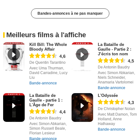
Bandes-annonces à ne pas manquer
Meilleurs films à l'affiche
Kill Bill: The Whole
La Bataille de
Bloody Affair
Gaulle - Partie 2 :
J’écris ton nom
4,6
4,5
De Quentin Tarantino
De Antonin Baudry
Avec Uma Thurman,
David Carradine, Lucy
Avec Simon Abkarian,
Liu
Niels Schneider,
Anamaria Vartolomei
Bande-annonce
Bande-annonce
La Bataille de
L'Odyssée
Gaulle - partie 1 :
4,3
L'Âge de Fer
De Christopher Nolan
4,4
Avec Matt Damon, Tom
De Antonin Baudry
Holland, Anne
Avec Simon Abkarian,
Hathaway
Simon Russell Beale,
Bande-annonce
Florian Lesieur
Bande-annonce