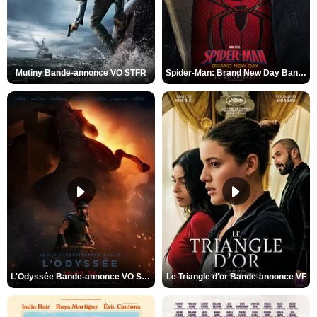
Mutiny Bande-annonce VO STFR
Spider-Man: Brand New Day Bande-annonce VO STFR
L'Odyssée Bande-annonce VO STFR
Le Triangle d'or Bande-annonce VF