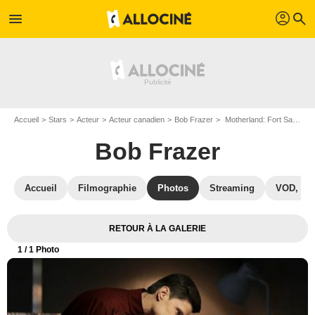
profil
menu
search
Accueil
Stars
Acteur
Acteur canadien
Bob Frazer
Motherland: Fort Salem : Photo Bob Frazer, Taylor Hickson
Bob Frazer
Accueil
Filmographie
Photos
Streaming
VOD, DV
RETOUR À LA GALERIE
1
/ 1 Photo