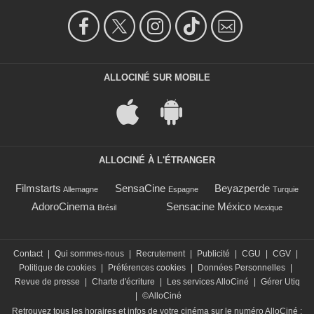
ALLOCINÉ SUR MOBILE
ALLOCINÉ À L'ÉTRANGER
Filmstarts
SensaCine
Beyazperde
Allemagne
Espagne
Turquie
AdoroCinema
Sensacine México
Brésil
Mexique
Contact
|
Qui sommes-nous
|
Recrutement
|
Publicité
|
CGU
|
CGV
|
Politique de cookies
|
Préférences cookies
|
Données Personnelles
|
Revue de presse
|
Charte d'écriture
|
Les services AlloCiné
|
Gérer Utiq
|
©AlloCiné
Retrouvez tous les horaires et infos de votre cinéma sur le numéro AlloCiné :