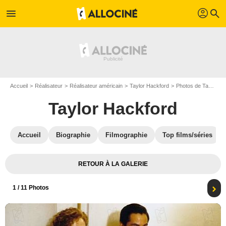
profil
menu
search
Accueil
Réalisateur
Réalisateur américain
Taylor Hackford
Photos de Taylor Hackford
Taylor Hackford
Accueil
Biographie
Filmographie
Top films/séries
RETOUR À LA GALERIE
1
/ 11 Photos