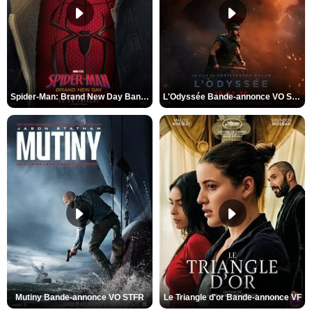
Spider-Man: Brand New Day Bande-annonce VO STFR
L'Odyssée Bande-annonce VO STFR
Mutiny Bande-annonce VO STFR
Le Triangle d'or Bande-annonce VF