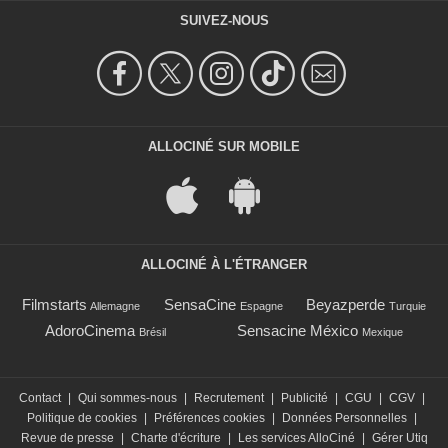
SUIVEZ-NOUS
ALLOCINÉ SUR MOBILE
ALLOCINÉ À L'ÉTRANGER
Filmstarts
SensaCine
Beyazperde
Allemagne
Espagne
Turquie
AdoroCinema
Sensacine México
Brésil
Mexique
Contact
|
Qui sommes-nous
|
Recrutement
|
Publicité
|
CGU
|
CGV
|
Politique de cookies
|
Préférences cookies
|
Données Personnelles
|
Revue de presse
|
Charte d'écriture
|
Les services AlloCiné
|
Gérer Utiq