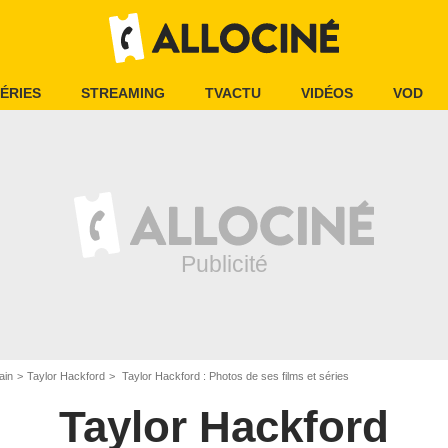
ÉRIES
STREAMING
TVACTU
VIDÉOS
VOD
ain
Taylor Hackford
Taylor Hackford : Photos de ses films et séries
Taylor Hackford