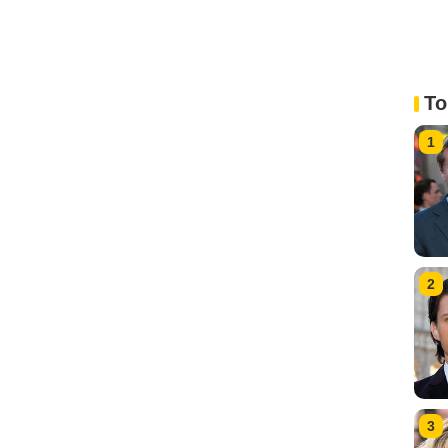
To
1
2
3