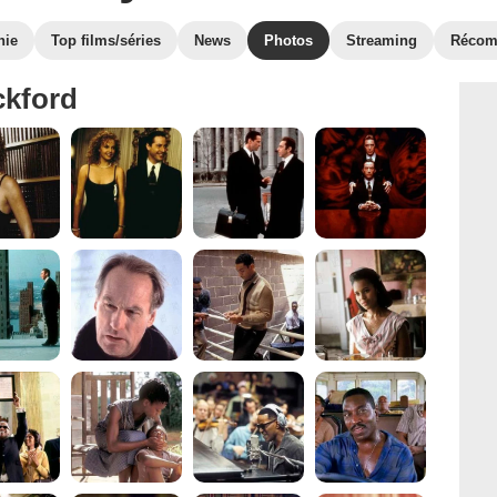
hie
Top films/séries
News
Photos
Streaming
Récom
ckford