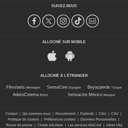
SUIVEZ-NOUS
ALLOCINÉ SUR MOBILE
ALLOCINÉ À L'ÉTRANGER
Filmstarts
SensaCine
Beyazperde
Allemagne
Espagne
Turquie
AdoroCinema
Sensacine México
Brésil
Mexique
Contact
|
Qui sommes-nous
|
Recrutement
|
Publicité
|
CGU
|
CGV
|
Politique de cookies
|
Préférences cookies
|
Données Personnelles
|
Revue de presse
|
Charte d'écriture
|
Les services AlloCiné
|
Gérer Utiq