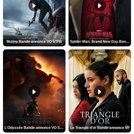
Mutiny Bande-annonce VO STFR
Spider-Man: Brand New Day Bande-annonce VO STFR
L'Odyssée Bande-annonce VO STFR
Le Triangle d'or Bande-annonce VF