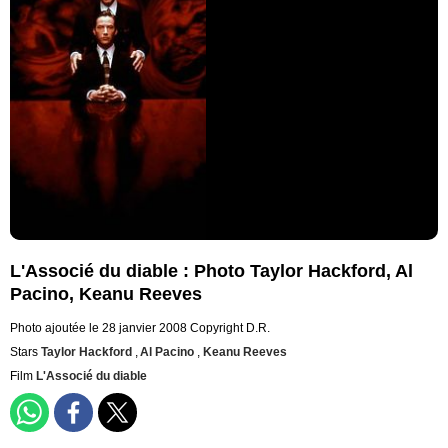
L'Associé du diable : Photo Taylor Hackford, Al
Pacino, Keanu Reeves
Photo ajoutée le 28 janvier 2008
Copyright D.R.
Stars
Taylor Hackford
,
Al Pacino
,
Keanu Reeves
Film
L'Associé du diable