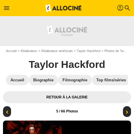
profil
menu
search
Accueil
Réalisateur
Réalisateur américain
Taylor Hackford
Photos de Taylor Hackford
Taylor Hackford
Accueil
Biographie
Filmographie
Top films/séries
RETOUR À LA GALERIE
5
/ 66 Photos