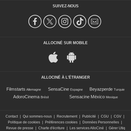
SUIVEZ-NOUS
ALLOCINÉ SUR MOBILE
ALLOCINÉ À L'ÉTRANGER
Filmstarts
SensaCine
Beyazperde
Allemagne
Espagne
Turquie
AdoroCinema
Sensacine México
Brésil
Mexique
Contact
|
Qui sommes-nous
|
Recrutement
|
Publicité
|
CGU
|
CGV
|
Politique de cookies
|
Préférences cookies
|
Données Personnelles
|
Revue de presse
|
Charte d'écriture
|
Les services AlloCiné
|
Gérer Utiq