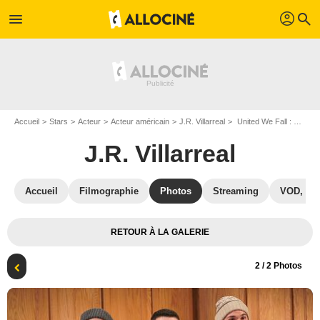
profil
menu
search
Accueil
Stars
Acteur
Acteur américain
J.R. Villarreal
United We Fall : Photo J.R. Villarreal, Guillermo Díaz
J.R. Villarreal
Accueil
Filmographie
Photos
Streaming
VOD, DV
RETOUR À LA GALERIE
2
/ 2 Photos