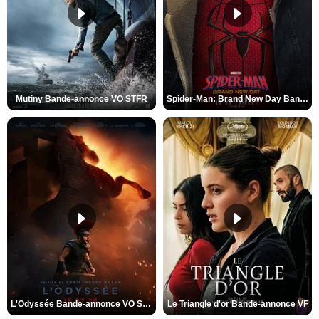
Mutiny Bande-annonce VO STFR
Spider-Man: Brand New Day Bande-annonce VO STFR
L'Odyssée Bande-annonce VO STFR
Le Triangle d'or Bande-annonce VF