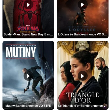
Spider-Man: Brand New Day Bande-annonce VO STFR
L'Odyssée Bande-annonce VO STFR
Mutiny Bande-annonce VO STFR
Le Triangle d'or Bande-annonce VF