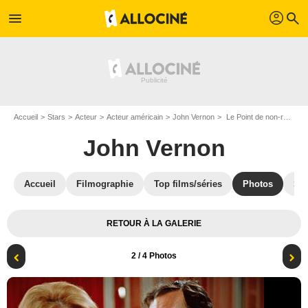
profil
menu
search
Accueil
Stars
Acteur
Acteur américain
John Vernon
Le Point de non-retour : Photo John Vernon, Angie Dickinson
John Vernon
Accueil
Filmographie
Top films/séries
Photos
St
RETOUR À LA GALERIE
2
/ 4 Photos