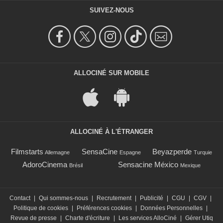
SUIVEZ-NOUS
ALLOCINÉ SUR MOBILE
ALLOCINÉ À L'ÉTRANGER
Filmstarts
SensaCine
Beyazperde
Allemagne
Espagne
Turquie
AdoroCinema
Sensacine México
Brésil
Mexique
Contact
|
Qui sommes-nous
|
Recrutement
|
Publicité
|
CGU
|
CGV
|
Politique de cookies
|
Préférences cookies
|
Données Personnelles
|
Revue de presse
|
Charte d'écriture
|
Les services AlloCiné
|
Gérer Utiq