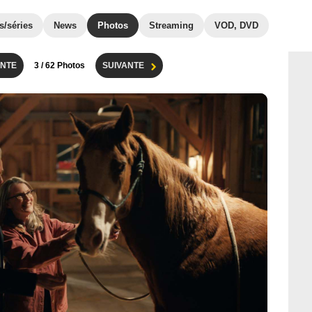
s/séries
News
Photos
Streaming
VOD, DVD
NTE
3
/ 62 Photos
SUIVANTE