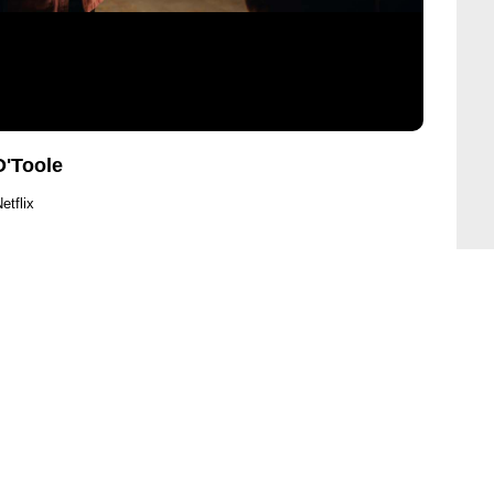
O'Toole
etflix