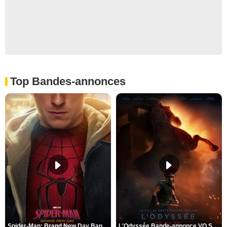
Top Bandes-annonces
Spider-Man: Brand New Day Bande-annonce VO STFR
L'Odyssée Bande-annonce VO STFR