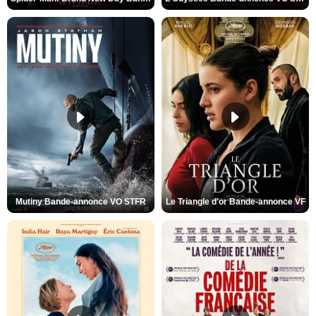
Mutiny Bande-annonce VO STFR
Le Triangle d'or Bande-annonce VF