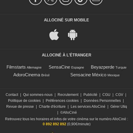
ALLOCINÉ SUR MOBILE
ALLOCINÉ À L'ÉTRANGER
Filmstarts
SensaCine
Beyazperde
Allemagne
Espagne
Turquie
AdoroCinema
Sensacine México
Brésil
Mexique
Contact
|
Qui sommes-nous
|
Recrutement
|
Publicité
|
CGU
|
CGV
|
Politique de cookies
|
Préférences cookies
|
Données Personnelles
|
Revue de presse
|
Charte d'écriture
|
Les services AlloCiné
|
Gérer Utiq
|
©AlloCiné
Retrouvez tous les horaires et infos de votre cinéma sur le numéro AlloCiné :
0 892 892 892
(0,90€/minute)