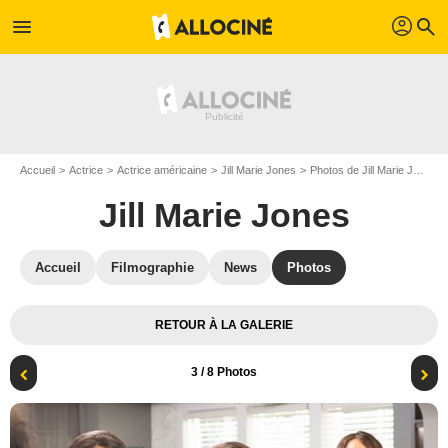
profil
menu
search
Accueil
Actrice
Actrice américaine
Jill Marie Jones
Photos de Jill Marie Jones
Jill Marie Jones
Accueil
Filmographie
News
Photos
RETOUR À LA GALERIE
3
/ 8 Photos