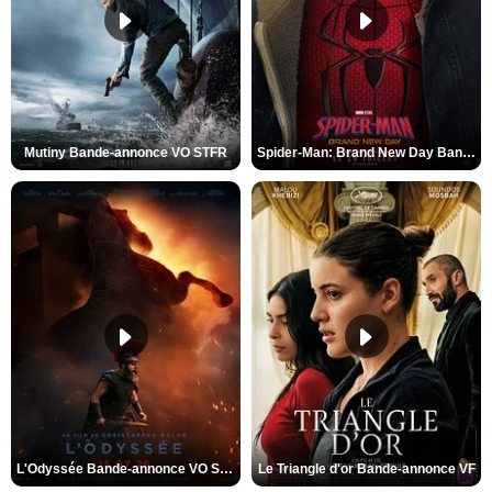
Mutiny Bande-annonce VO STFR
Spider-Man: Brand New Day Bande-annonce VO STFR
L'Odyssée Bande-annonce VO STFR
Le Triangle d'or Bande-annonce VF