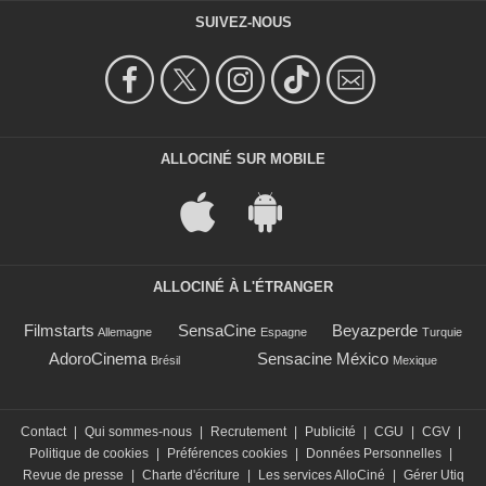
SUIVEZ-NOUS
ALLOCINÉ SUR MOBILE
ALLOCINÉ À L'ÉTRANGER
Filmstarts
SensaCine
Beyazperde
Allemagne
Espagne
Turquie
AdoroCinema
Sensacine México
Brésil
Mexique
Contact
|
Qui sommes-nous
|
Recrutement
|
Publicité
|
CGU
|
CGV
|
Politique de cookies
|
Préférences cookies
|
Données Personnelles
|
Revue de presse
|
Charte d'écriture
|
Les services AlloCiné
|
Gérer Utiq