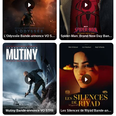
L'Odyssée Bande-annonce VO STFR
Spider-Man: Brand New Day Bande-annonce VO STFR
Mutiny Bande-annonce VO STFR
Les Silences de Riyad Bande-annonce VO STFR