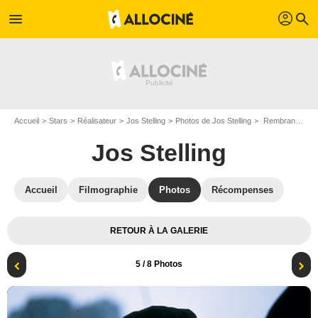
profil
menu
search
Accueil
Stars
Réalisateur
Jos Stelling
Photos de Jos Stelling
Rembrandt fecit 1669 : Photo Jos Stelling, Wil Hildebrand, Frans Stelling
Jos Stelling
Accueil
Filmographie
Photos
Récompenses
RETOUR À LA GALERIE
5
/ 8 Photos