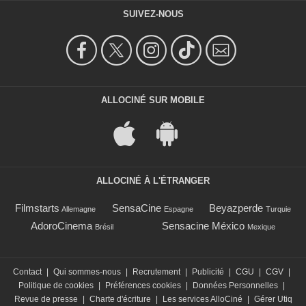
SUIVEZ-NOUS
ALLOCINÉ SUR MOBILE
ALLOCINÉ À L'ÉTRANGER
Filmstarts
SensaCine
Beyazperde
Allemagne
Espagne
Turquie
AdoroCinema
Sensacine México
Brésil
Mexique
Contact
|
Qui sommes-nous
|
Recrutement
|
Publicité
|
CGU
|
CGV
|
Politique de cookies
|
Préférences cookies
|
Données Personnelles
|
Revue de presse
|
Charte d'écriture
|
Les services AlloCiné
|
Gérer Utiq