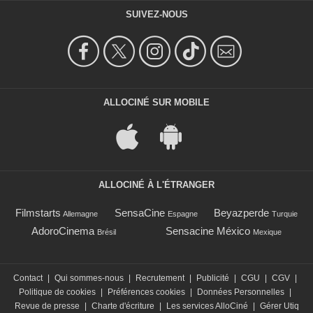
SUIVEZ-NOUS
ALLOCINÉ SUR MOBILE
ALLOCINÉ À L'ÉTRANGER
Filmstarts
SensaCine
Beyazperde
Allemagne
Espagne
Turquie
AdoroCinema
Sensacine México
Brésil
Mexique
Contact
|
Qui sommes-nous
|
Recrutement
|
Publicité
|
CGU
|
CGV
|
Politique de cookies
|
Préférences cookies
|
Données Personnelles
|
Revue de presse
|
Charte d'écriture
|
Les services AlloCiné
|
Gérer Utiq