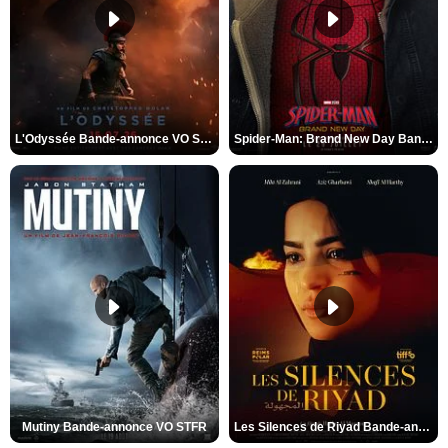
L'Odyssée Bande-annonce VO STFR
Spider-Man: Brand New Day Bande-annonce VO STFR
Mutiny Bande-annonce VO STFR
Les Silences de Riyad Bande-annonce VO STFR