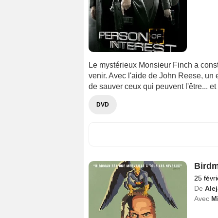
Le mystérieux Monsieur Finch a const
venir. Avec l'aide de John Reese, un e
de sauver ceux qui peuvent l'être... et
DVD
Bird
25 févr
De
Ale
Avec
M