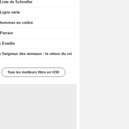
Liste de Schindler
Ligne verte
 hommes en colère
 Parrain
s Evadés
e Seigneur des anneaux : le retour du roi
Tous les meilleurs films en VOD