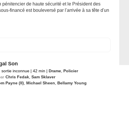
n pénitencier de haute sécurité et le Président des
ous-financé est bouleversé par l'arrivée à sa tête d'un
gal Son
 sortie inconnue
|
42 min
|
Drame
,
Policier
par
Chris Fedak
,
Sam Sklaver
m Payne (II)
,
Michael Sheen
,
Bellamy Young