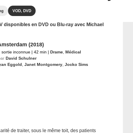
ng
VOD, DVD
 TV disponibles en DVD ou Blu-ray avec Michael
msterdam (2018)
 sortie inconnue
|
42 min
|
Drame
,
Médical
par
David Schulner
yan Eggold
,
Janet Montgomery
,
Jocko Sims
rité de traiter, sous le même toit, des patients