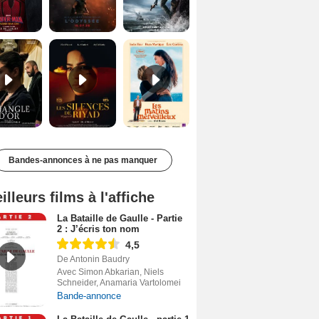
Le Triangle d'or Bande-annonce VF
Les Silences de Riyad Bande-annonce VO STFR
Les Matins merveilleux Bande-annonce VF
Bandes-annonces à ne pas manquer
illeurs films à l'affiche
La Bataille de Gaulle - Partie
2 : J’écris ton nom
4,5
De Antonin Baudry
Avec Simon Abkarian, Niels
Schneider, Anamaria Vartolomei
Bande-annonce