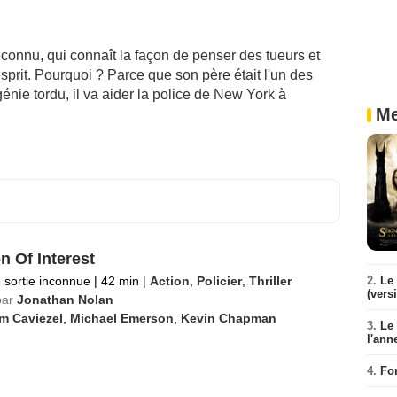
connu, qui connaît la façon de penser des tueurs et
prit. Pourquoi ? Parce que son père était l'un des
génie tordu, il va aider la police de New York à
Me
n Of Interest
 sortie inconnue
|
42 min
|
Action
,
Policier
,
Thriller
2.
Le 
(vers
par
Jonathan Nolan
m Caviezel
,
Michael Emerson
,
Kevin Chapman
3.
Le
l'ann
4.
Fo