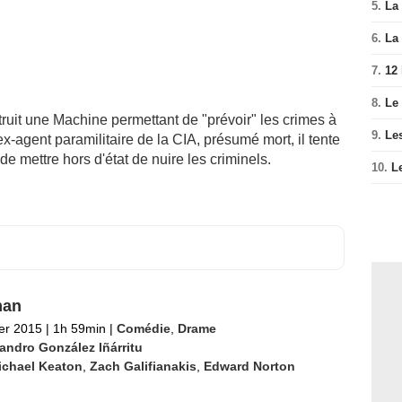
5.
La 
6.
La 
7.
12
8.
Le
ruit une Machine permettant de "prévoir" les crimes à
9.
Le
x-agent paramilitaire de la CIA, présumé mort, il tente
 de mettre hors d'état de nuire les criminels.
10.
L
man
ier 2015
|
1h 59min
|
Comédie
,
Drame
jandro González Iñárritu
ichael Keaton
,
Zach Galifianakis
,
Edward Norton