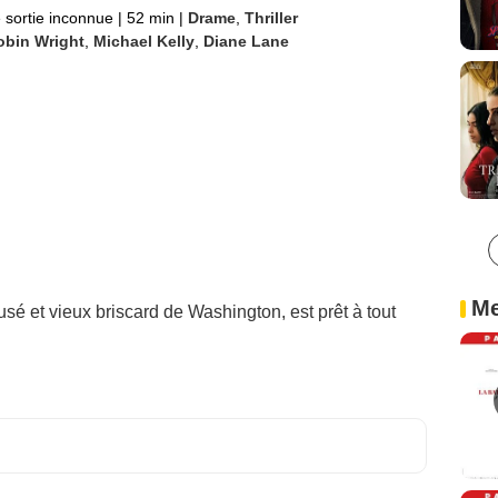
 sortie inconnue
|
52 min
|
Drame
,
Thriller
obin Wright
,
Michael Kelly
,
Diane Lane
Me
é et vieux briscard de Washington, est prêt à tout