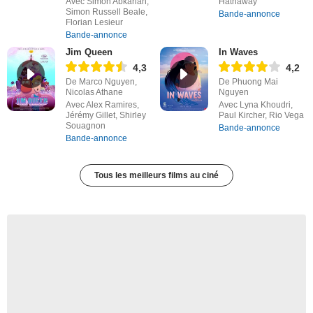
Avec Simon Abkarian,
Hathaway
Simon Russell Beale,
Bande-annonce
Florian Lesieur
Bande-annonce
Jim Queen
In Waves
4,3
4,2
De Marco Nguyen,
De Phuong Mai
Nicolas Athane
Nguyen
Avec Alex Ramires,
Avec Lyna Khoudri,
Jérémy Gillet, Shirley
Paul Kircher, Rio Vega
Souagnon
Bande-annonce
Bande-annonce
Tous les meilleurs films au ciné