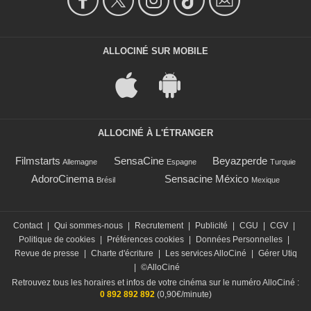
ALLOCINÉ SUR MOBILE
ALLOCINÉ À L'ÉTRANGER
Filmstarts
SensaCine
Beyazperde
Allemagne
Espagne
Turquie
AdoroCinema
Sensacine México
Brésil
Mexique
Contact
|
Qui sommes-nous
|
Recrutement
|
Publicité
|
CGU
|
CGV
|
Politique de cookies
|
Préférences cookies
|
Données Personnelles
|
Revue de presse
|
Charte d'écriture
|
Les services AlloCiné
|
Gérer Utiq
|
©AlloCiné
Retrouvez tous les horaires et infos de votre cinéma sur le numéro AlloCiné :
0 892 892 892
(0,90€/minute)