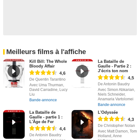
Meilleurs films à l'affiche
Kill Bill: The Whole
La Bataille de
Bloody Affair
Gaulle - Partie 2 :
J’écris ton nom
4,6
4,5
De Quentin Tarantino
De Antonin Baudry
Avec Uma Thurman,
David Carradine, Lucy
Avec Simon Abkarian,
Liu
Niels Schneider,
Anamaria Vartolomei
Bande-annonce
Bande-annonce
La Bataille de
L'Odyssée
Gaulle - partie 1 :
4,3
L'Âge de Fer
De Christopher Nolan
4,4
Avec Matt Damon, Tom
De Antonin Baudry
Holland, Anne