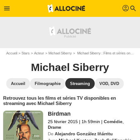
profil
menu
search
Accueil
Stars
Acteur
Michael Siberry
Michael Siberry : Films et séries online
Michael Siberry
Accueil
Filmographie
Streaming
VOD, DVD
Retrouvez tous les films et séries TV disponibles en
streaming avec Michael Siberry
Birdman
25 février 2015
|
1h 59min
|
Comédie
,
Drame
De
Alejandro González Iñárritu