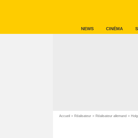
NEWS
CINÉMA
S
Accueil
Réalisateur
Réalisateur allemand
Holg