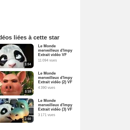
déos liées à cette star
Le Monde
merveilleux d'Impy
Extrait vidéo VF
11 094 vues
1:54
Le Monde
merveilleux d'Impy
Extrait vidéo (2) VF
4 390 vues
1:19
Le Monde
merveilleux d'Impy
Extrait vidéo (3) VF
3 171 vues
2:50