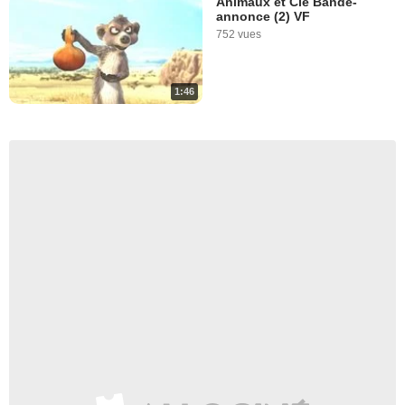
Animaux et Cie Bande-
annonce (2) VF
752 vues
1:46