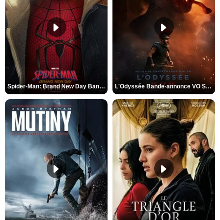
Spider-Man: Brand New Day Bande-annonce VO STFR
L'Odyssée Bande-annonce VO STFR