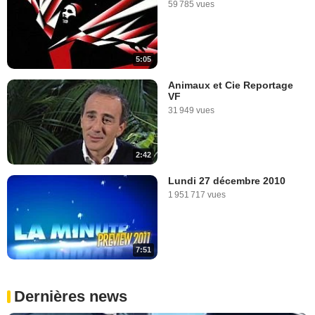
59 785 vues
5:05
Animaux et Cie Reportage
VF
31 949 vues
2:42
Lundi 27 décembre 2010
1 951 717 vues
7:51
Dernières news