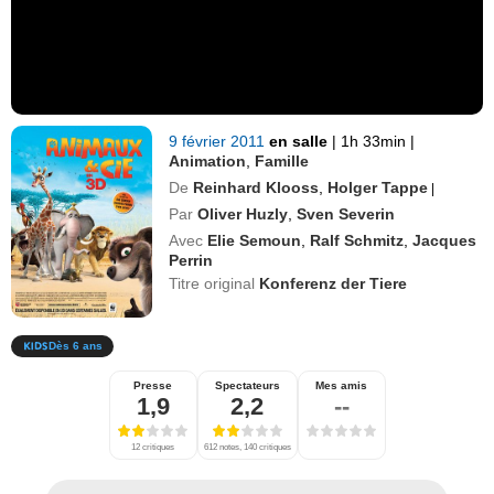
9 février 2011
en salle
|
1h 33min
|
Animation
,
Famille
De
Reinhard Klooss
,
Holger Tappe
|
Par
Oliver Huzly
,
Sven Severin
Avec
Elie Semoun
,
Ralf Schmitz
,
Jacques
Perrin
Titre original
Konferenz der Tiere
Dès 6 ans
Presse
Spectateurs
Mes amis
1,9
2,2
--
12 critiques
612 notes, 140 critiques