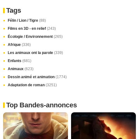
Tags
Félin / Lion / Tigre
(88)
Films en 3D - en relief
(243)
Écologie / Environnement
(265)
Afrique
(336)
Les animaux ont la parole
(339)
Enfants
(681)
Animaux
(623)
Dessin animé et animation
(1774)
Adaptation de roman
(3251)
Top Bandes-annonces