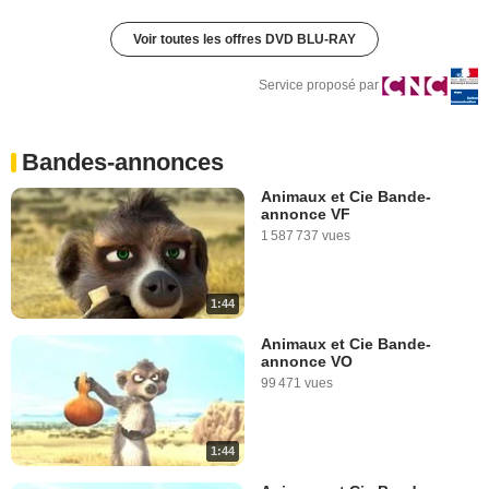
Voir toutes les offres DVD BLU-RAY
Service proposé par
Bandes-annonces
Animaux et Cie Bande-
annonce VF
1 587 737 vues
1:44
Animaux et Cie Bande-
annonce VO
99 471 vues
1:44