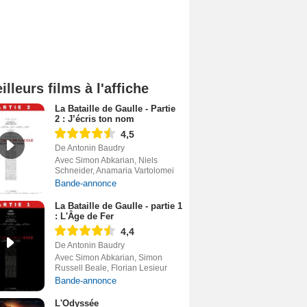
illeurs films à l'affiche
La Bataille de Gaulle - Partie
2 : J’écris ton nom
4,5
De Antonin Baudry
Avec Simon Abkarian, Niels
Schneider, Anamaria Vartolomei
Bande-annonce
La Bataille de Gaulle - partie 1
: L'Âge de Fer
4,4
De Antonin Baudry
Avec Simon Abkarian, Simon
Russell Beale, Florian Lesieur
Bande-annonce
L'Odyssée