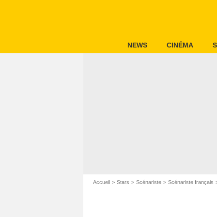
NEWS
CINÉMA
S
Accueil
Stars
Scénariste
Scénariste français