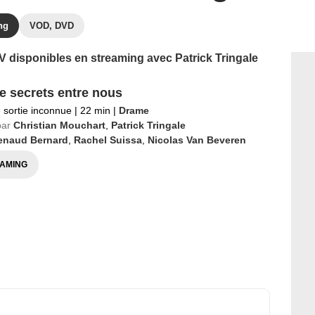
ng
VOD, DVD
TV disponibles en streaming avec Patrick Tringale
e secrets entre nous
 sortie inconnue
|
22 min
|
Drame
par
Christian Mouchart
,
Patrick Tringale
enaud Bernard
,
Rachel Suissa
,
Nicolas Van Beveren
AMING