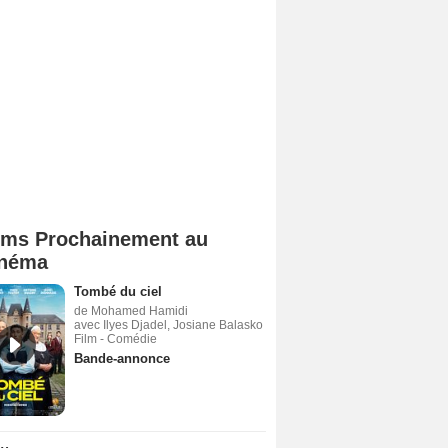
lms Prochainement au
néma
Tombé du ciel
de Mohamed Hamidi
avec Ilyes Djadel, Josiane Balasko
Film - Comédie
Bande-annonce