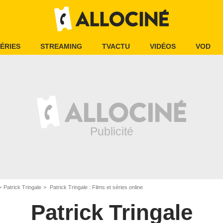
ÉRIES
STREAMING
TVACTU
VIDÉOS
VOD
Patrick Tringale
Patrick Tringale : Films et séries online
Patrick Tringale