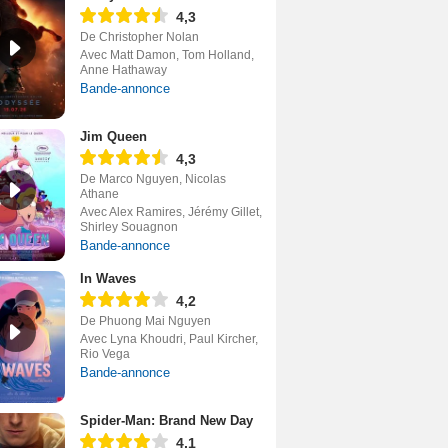
4,3
De Christopher Nolan
Avec Matt Damon, Tom Holland,
Anne Hathaway
Bande-annonce
Jim Queen
4,3
De Marco Nguyen, Nicolas
Athane
Avec Alex Ramires, Jérémy Gillet,
Shirley Souagnon
Bande-annonce
In Waves
4,2
De Phuong Mai Nguyen
Avec Lyna Khoudri, Paul Kircher,
Rio Vega
Bande-annonce
Spider-Man: Brand New Day
4,1