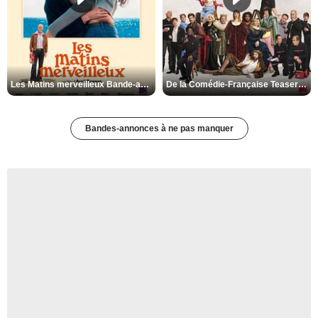
Les Matins merveilleux Bande-annonce VF
De la Comédie-Française Teaser VF
Bandes-annonces à ne pas manquer