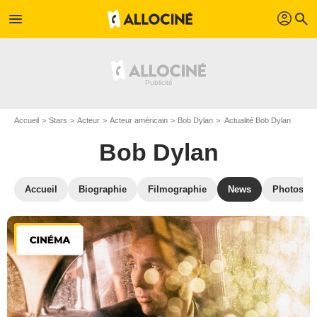
profil
menu
search
Accueil
Stars
Acteur
Acteur américain
Bob Dylan
Actualité Bob Dylan
Bob Dylan
Accueil
Biographie
Filmographie
News
Photos