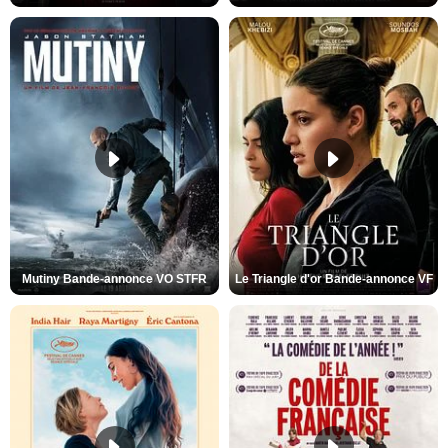
Mutiny Bande-annonce VO STFR
Le Triangle d'or Bande-annonce VF