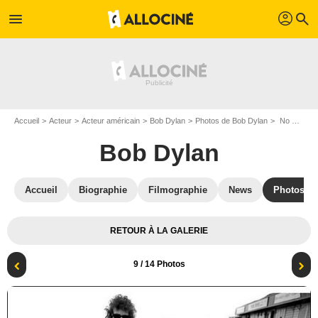
profil
menu
search
Accueil
Acteur
Acteur américain
Bob Dylan
Photos de Bob Dylan
No Direction Home: Bob Dylan : Photo Bob Dylan
Bob Dylan
Accueil
Biographie
Filmographie
News
Photos
RETOUR À LA GALERIE
9
/ 14 Photos