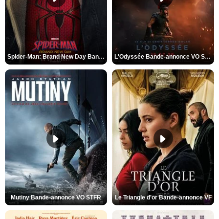
Spider-Man: Brand New Day Bande-annonce VO STFR
L'Odyssée Bande-annonce VO STFR
Mutiny Bande-annonce VO STFR
Le Triangle d'or Bande-annonce VF