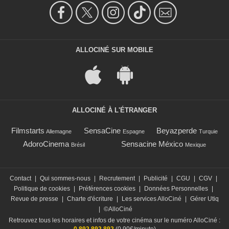
ALLOCINÉ SUR MOBILE
ALLOCINÉ À L'ÉTRANGER
Filmstarts
SensaCine
Beyazperde
Allemagne
Espagne
Turquie
AdoroCinema
Sensacine México
Brésil
Mexique
Contact
|
Qui sommes-nous
|
Recrutement
|
Publicité
|
CGU
|
CGV
|
Politique de cookies
|
Préférences cookies
|
Données Personnelles
|
Revue de presse
|
Charte d'écriture
|
Les services AlloCiné
|
Gérer Utiq
|
©AlloCiné
Retrouvez tous les horaires et infos de votre cinéma sur le numéro AlloCiné :
0 892 892 892
(0,90€/minute)