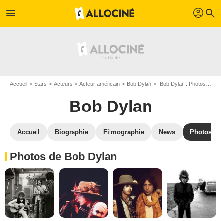
profil
menu
search
Accueil
Stars
Acteurs
Acteur américain
Bob Dylan
Bob Dylan : Photos de ses films et séries
Bob Dylan
Accueil
Biographie
Filmographie
News
Photos
Photos de Bob Dylan