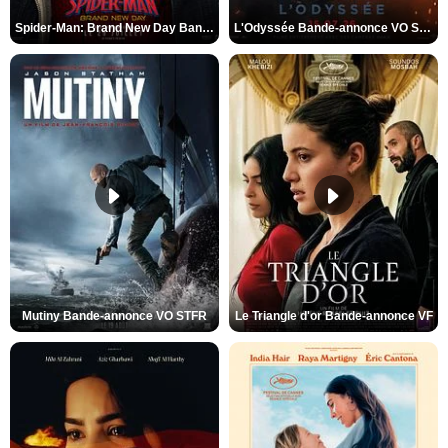
Spider-Man: Brand New Day Bande-annonce VO STFR
L'Odyssée Bande-annonce VO STFR
Mutiny Bande-annonce VO STFR
Le Triangle d'or Bande-annonce VF