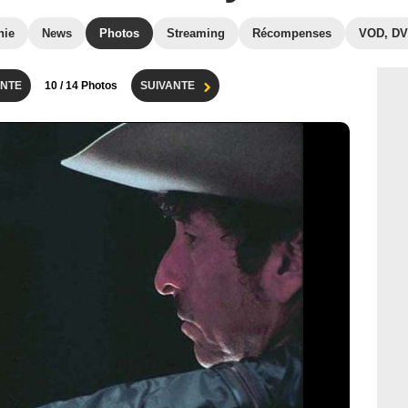
hie
News
Photos
Streaming
Récompenses
VOD, D
NTE
10
/ 14 Photos
SUIVANTE