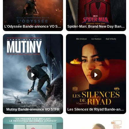
L'Odyssée Bande-annonce VO STFR
Spider-Man: Brand New Day Bande-annonce VO STFR
Mutiny Bande-annonce VO STFR
Les Silences de Riyad Bande-annonce VO STFR