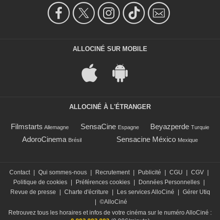
ALLOCINÉ SUR MOBILE
ALLOCINÉ À L'ÉTRANGER
Filmstarts
SensaCine
Beyazperde
Allemagne
Espagne
Turquie
AdoroCinema
Sensacine México
Brésil
Mexique
Contact
|
Qui sommes-nous
|
Recrutement
|
Publicité
|
CGU
|
CGV
|
Politique de cookies
|
Préférences cookies
|
Données Personnelles
|
Revue de presse
|
Charte d'écriture
|
Les services AlloCiné
|
Gérer Utiq
|
©AlloCiné
Retrouvez tous les horaires et infos de votre cinéma sur le numéro AlloCiné :