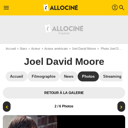
profil
menu
search
Accueil
Stars
Acteur
Acteur américain
Joel David Moore
Photo Joel David Moore
Joel David Moore
Accueil
Filmographie
News
Photos
Streaming
RETOUR À LA GALERIE
2
/ 6 Photos