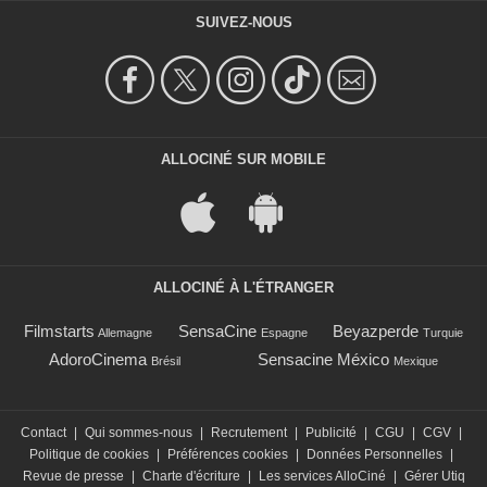
SUIVEZ-NOUS
ALLOCINÉ SUR MOBILE
ALLOCINÉ À L'ÉTRANGER
Filmstarts
SensaCine
Beyazperde
Allemagne
Espagne
Turquie
AdoroCinema
Sensacine México
Brésil
Mexique
Contact
|
Qui sommes-nous
|
Recrutement
|
Publicité
|
CGU
|
CGV
|
Politique de cookies
|
Préférences cookies
|
Données Personnelles
|
Revue de presse
|
Charte d'écriture
|
Les services AlloCiné
|
Gérer Utiq