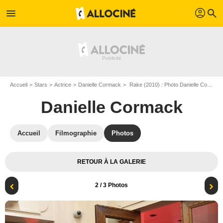
profil
menu
search
Accueil
Stars
Actrice
Danielle Cormack
Rake (2010) : Photo Danielle Cormack, Richard Roxburgh
Danielle Cormack
Accueil
Filmographie
Photos
RETOUR À LA GALERIE
2
/ 3 Photos