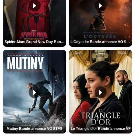
Spider-Man: Brand New Day Bande-annonce VO STFR
L'Odyssée Bande-annonce VO STFR
Mutiny Bande-annonce VO STFR
Le Triangle d'or Bande-annonce VF