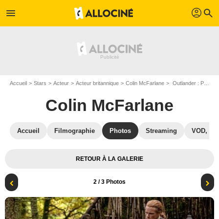
profil
menu
search
Accueil
Stars
Acteur
Acteur britannique
Colin McFarlane
Outlander : Photo Sam Heughan, Colin McFarlane, Caitriona Balfe
Colin McFarlane
Accueil
Filmographie
Photos
Streaming
VOD, DV
RETOUR À LA GALERIE
2
/ 3 Photos