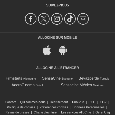
SUIVEZ-NOUS
ALLOCINÉ SUR MOBILE
ALLOCINÉ À L'ÉTRANGER
Filmstarts
SensaCine
Beyazperde
Allemagne
Espagne
Turquie
AdoroCinema
Sensacine México
Brésil
Mexique
Contact
|
Qui sommes-nous
|
Recrutement
|
Publicité
|
CGU
|
CGV
|
Politique de cookies
|
Préférences cookies
|
Données Personnelles
|
Revue de presse
|
Charte d'écriture
|
Les services AlloCiné
|
Gérer Utiq