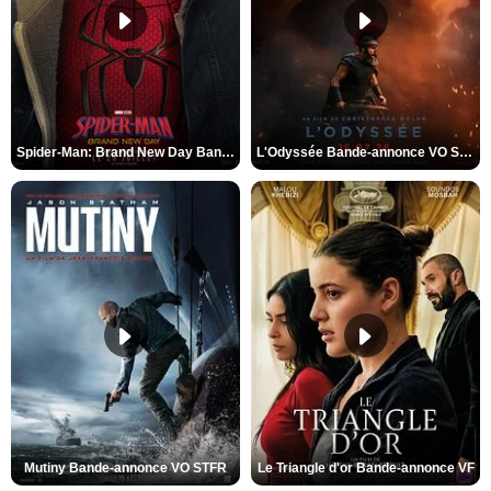
Spider-Man: Brand New Day Bande-annonce VO STFR
L'Odyssée Bande-annonce VO STFR
Mutiny Bande-annonce VO STFR
Le Triangle d'or Bande-annonce VF