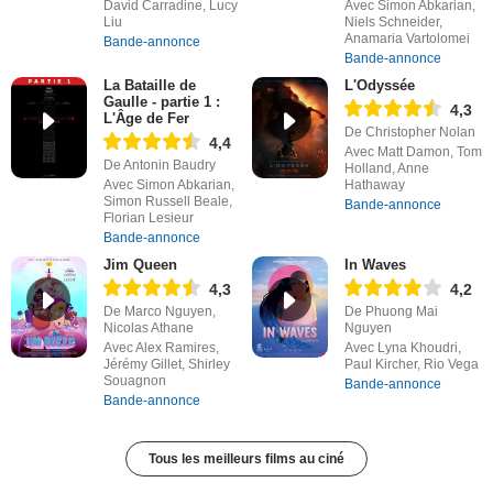
David Carradine, Lucy
Avec Simon Abkarian,
Liu
Niels Schneider,
Anamaria Vartolomei
Bande-annonce
Bande-annonce
La Bataille de
L'Odyssée
Gaulle - partie 1 :
4,3
L'Âge de Fer
De Christopher Nolan
4,4
Avec Matt Damon, Tom
De Antonin Baudry
Holland, Anne
Avec Simon Abkarian,
Hathaway
Simon Russell Beale,
Bande-annonce
Florian Lesieur
Bande-annonce
Jim Queen
In Waves
4,3
4,2
De Marco Nguyen,
De Phuong Mai
Nicolas Athane
Nguyen
Avec Alex Ramires,
Avec Lyna Khoudri,
Jérémy Gillet, Shirley
Paul Kircher, Rio Vega
Souagnon
Bande-annonce
Bande-annonce
Tous les meilleurs films au ciné