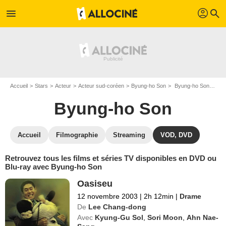
profil
menu
search
Accueil
Stars
Acteur
Acteur sud-coréen
Byung-ho Son
Byung-ho Son : ses Blu-Ray, DVD, VOD, SVOD
Byung-ho Son
Accueil
Filmographie
Streaming
VOD, DVD
Retrouvez tous les films et séries TV disponibles en DVD ou
Blu-ray avec Byung-ho Son
Oasiseu
12 novembre 2003
|
2h 12min
|
Drame
De
Lee Chang-dong
Avec
Kyung-Gu Sol
,
Sori Moon
,
Ahn Nae-