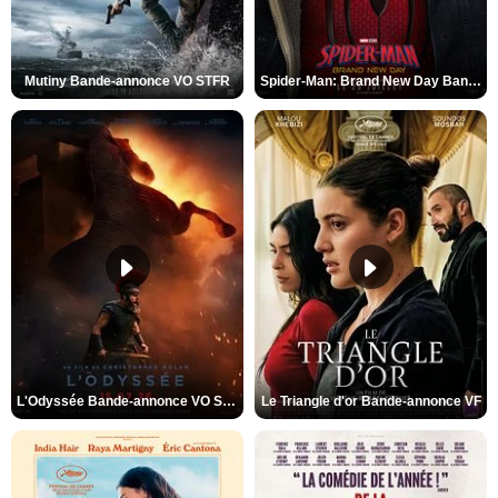
Mutiny Bande-annonce VO STFR
Spider-Man: Brand New Day Bande-annonce VO STFR
L'Odyssée Bande-annonce VO STFR
Le Triangle d'or Bande-annonce VF