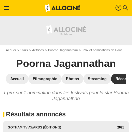
profil
menu
search
Accueil
Stars
Actrices
Poorna Jagannathan
Prix et nominations de Poorna Jagannathan
Poorna Jagannathan
Accueil
Filmographie
Photos
Streaming
Récompe
1 prix sur 1 nomination dans les festivals pour la star Poorna
Jagannathan
Résultats annoncés
GOTHAM TV AWARDS (ÉDITION 2)
2025