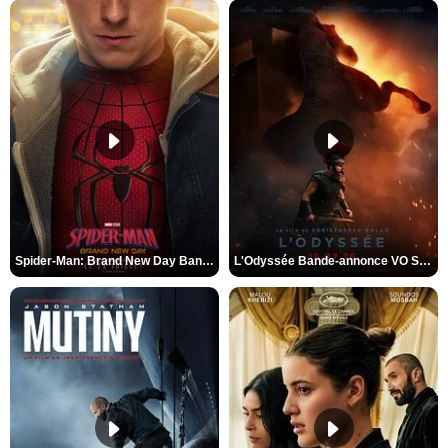
Spider-Man: Brand New Day Bande-annonce VO STFR
L'Odyssée Bande-annonce VO STFR