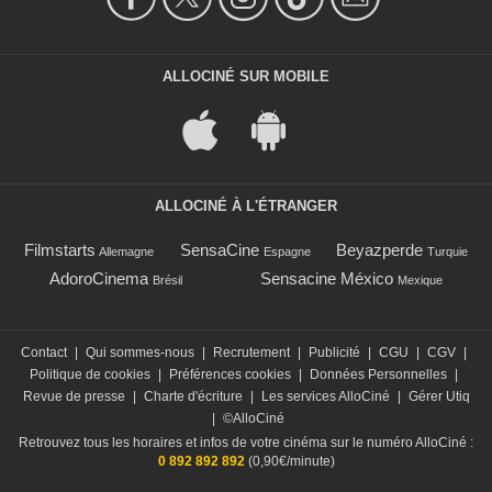
ALLOCINÉ SUR MOBILE
ALLOCINÉ À L'ÉTRANGER
Filmstarts
SensaCine
Beyazperde
Allemagne
Espagne
Turquie
AdoroCinema
Sensacine México
Brésil
Mexique
Contact
|
Qui sommes-nous
|
Recrutement
|
Publicité
|
CGU
|
CGV
|
Politique de cookies
|
Préférences cookies
|
Données Personnelles
|
Revue de presse
|
Charte d'écriture
|
Les services AlloCiné
|
Gérer Utiq
|
©AlloCiné
Retrouvez tous les horaires et infos de votre cinéma sur le numéro AlloCiné :
0 892 892 892
(0,90€/minute)