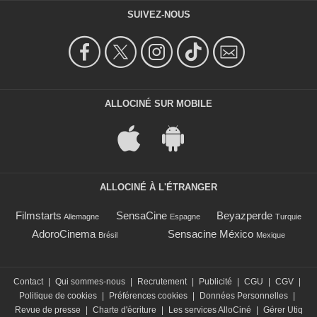
SUIVEZ-NOUS
ALLOCINÉ SUR MOBILE
ALLOCINÉ À L'ÉTRANGER
Filmstarts
SensaCine
Beyazperde
Allemagne
Espagne
Turquie
AdoroCinema
Sensacine México
Brésil
Mexique
Contact
|
Qui sommes-nous
|
Recrutement
|
Publicité
|
CGU
|
CGV
|
Politique de cookies
|
Préférences cookies
|
Données Personnelles
|
Revue de presse
|
Charte d'écriture
|
Les services AlloCiné
|
Gérer Utiq