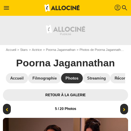
profil
menu
search
Accueil
Stars
Actrice
Poorna Jagannathan
Photos de Poorna Jagannathan
M
Poorna Jagannathan
Accueil
Filmographie
Photos
Streaming
Récompe
RETOUR À LA GALERIE
5
/ 20 Photos