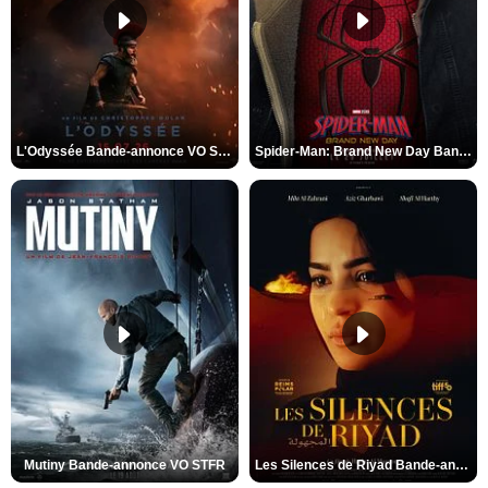
L'Odyssée Bande-annonce VO STFR
Spider-Man: Brand New Day Bande-annonce VO STFR
Mutiny Bande-annonce VO STFR
Les Silences de Riyad Bande-annonce VO STFR