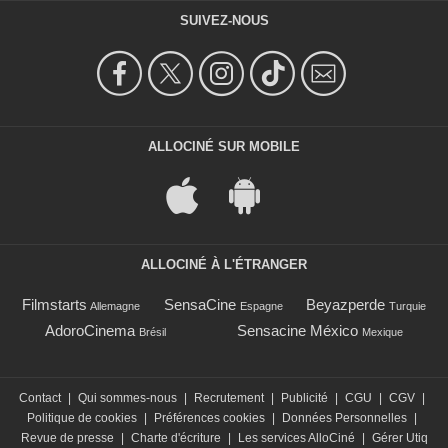
SUIVEZ-NOUS
ALLOCINÉ SUR MOBILE
ALLOCINÉ À L'ÉTRANGER
Filmstarts
SensaCine
Beyazperde
Allemagne
Espagne
Turquie
AdoroCinema
Sensacine México
Brésil
Mexique
Contact
|
Qui sommes-nous
|
Recrutement
|
Publicité
|
CGU
|
CGV
|
Politique de cookies
|
Préférences cookies
|
Données Personnelles
|
Revue de presse
|
Charte d'écriture
|
Les services AlloCiné
|
Gérer Utiq