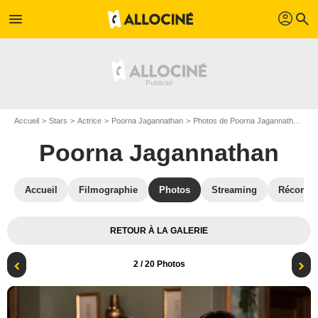
profil
menu
search
Accueil
Stars
Actrice
Poorna Jagannathan
Photos de Poorna Jagannathan
M
Poorna Jagannathan
Accueil
Filmographie
Photos
Streaming
Récompe
RETOUR À LA GALERIE
2
/ 20 Photos