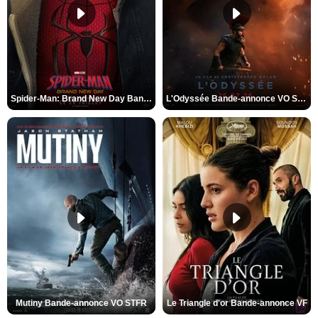
Spider-Man: Brand New Day Bande-annonce VO STFR
L'Odyssée Bande-annonce VO STFR
Mutiny Bande-annonce VO STFR
Le Triangle d'or Bande-annonce VF