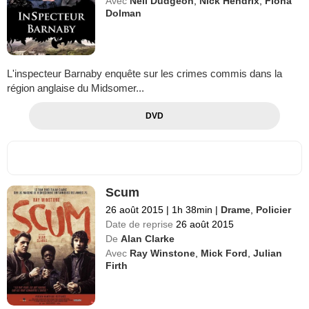
Avec
Neil Dudgeon
,
Nick Hendrix
,
Fiona
Dolman
L'inspecteur Barnaby enquête sur les crimes commis dans la
région anglaise du Midsomer...
DVD
Scum
26 août 2015
|
1h 38min
|
Drame
,
Policier
Date de reprise
26 août 2015
De
Alan Clarke
Avec
Ray Winstone
,
Mick Ford
,
Julian
Firth