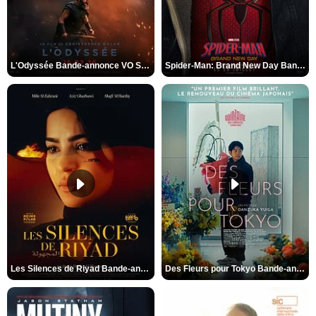
L'Odyssée Bande-annonce VO STFR
Spider-Man: Brand New Day Bande-annonce VO STFR
Les Silences de Riyad Bande-annonce VO STFR
Des Fleurs pour Tokyo Bande-annonce VO STFR