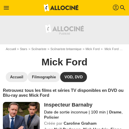
profil
menu
search
Accueil
Stars
Scénariste
Scénariste britannique
Mick Ford
Mick Ford : ses Blu-Ray, DVD, VOD, SVOD
Mick Ford
Accueil
Filmographie
VOD, DVD
Retrouvez tous les films et séries TV disponibles en DVD ou
Blu-ray avec Mick Ford
Inspecteur Barnaby
Date de sortie inconnue
|
100 min
|
Drame
,
Policier
Créée par
Caroline Graham