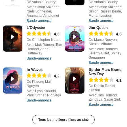
De Antonin Baudry
De Antonin Baudry
Avec Simon Abkarian,
Avec Simon Abkarian,
Niels Schneider,
Simon Russell Beale,
Anamaria Vartolomei
Florian Lesieur
Bande-annonce
Bande-annonce
L'Odyssée
Jim Queen
4,3
4,3
De Christopher Nolan
De Marco Nguyen,
Nicolas Athane
Avec Matt Damon, Tom
Holland, Anne
Avec Alex Ramires,
Hathaway
Jérémy Gillet, Shirley
Souagnon
Bande-annonce
Bande-annonce
In Waves
Spider-Man: Brand
New Day
4,2
4,1
De Phuong Mai
Nguyen
De Destin Daniel
Cretton
Avec Lyna Khoudri,
Paul Kircher, Rio Vega
Avec Tom Holland,
Zendaya, Sadie Sink
Bande-annonce
Bande-annonce
Tous les meilleurs films au ciné