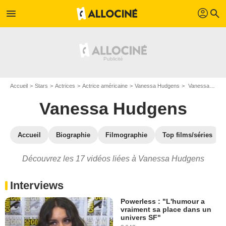
profil
menu
search
Accueil
Stars
Actrices
Actrice américaine
Vanessa Hudgens
Vanessa Hudgens : Vidéos
Vanessa Hudgens
Accueil
Biographie
Filmographie
Top films/séries
Découvrez les 17 vidéos liées à Vanessa Hudgens
Interviews
Powerless : "L'humour a
vraiment sa place dans un
univers SF"