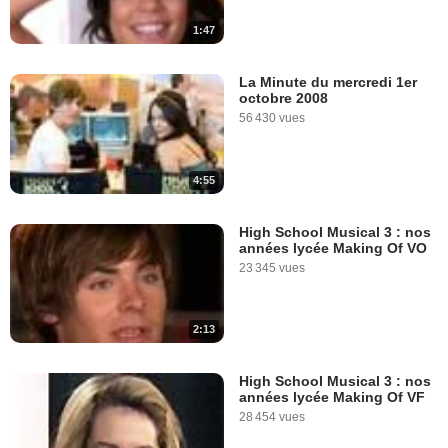
1:47
La Minute du mercredi 1er
octobre 2008
56 430 vues
4:55
High School Musical 3 : nos
années lycée Making Of VO
23 345 vues
2:13
High School Musical 3 : nos
années lycée Making Of VF
28 454 vues