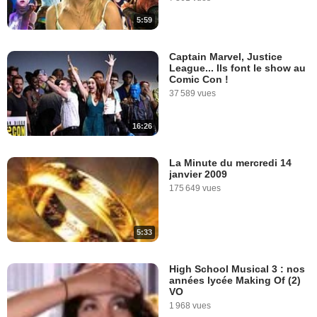
5:59
Captain Marvel, Justice
League... Ils font le show au
Comic Con !
37 589 vues
16:26
La Minute du mercredi 14
janvier 2009
175 649 vues
5:33
High School Musical 3 : nos
années lycée Making Of (2)
VO
1 968 vues