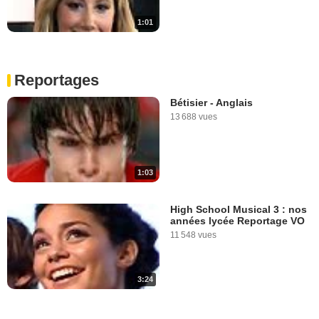
1:01
Reportages
Bétisier - Anglais
13 688 vues
1:03
High School Musical 3 : nos
années lycée Reportage VO
11 548 vues
3:24