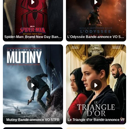
Spider-Man: Brand New Day Bande-annonce VO STFR
L'Odyssée Bande-annonce VO STFR
Mutiny Bande-annonce VO STFR
Le Triangle d'or Bande-annonce VF