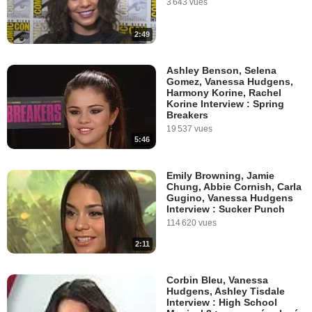
3 643 vues
2:49
Ashley Benson, Selena
Gomez, Vanessa Hudgens,
Harmony Korine, Rachel
Korine Interview : Spring
Breakers
19 537 vues
5:46
Emily Browning, Jamie
Chung, Abbie Cornish, Carla
Gugino, Vanessa Hudgens
Interview : Sucker Punch
114 620 vues
2:11
Corbin Bleu, Vanessa
Hudgens, Ashley Tisdale
Interview : High School