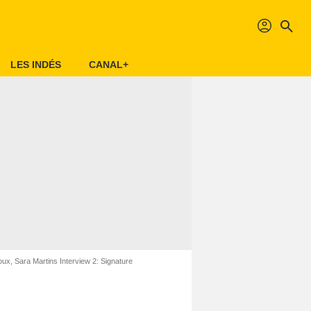
profil
search
LES INDÉS
CANAL+
x, Sara Martins Interview 2: Signature