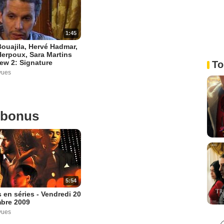
1:45
ouajila, Hervé Hadmar,
erpoux, Sara Martins
iew 2: Signature
To
vues
 bonus
5:54
 en séries - Vendredi 20
bre 2009
vues