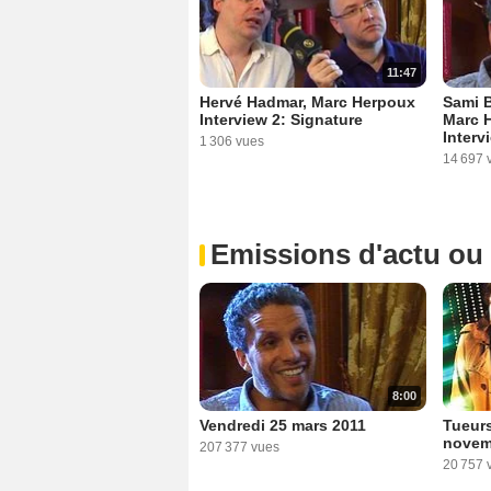
11:47
Hervé Hadmar, Marc Herpoux
Sami B
Interview 2: Signature
Marc H
Interv
1 306 vues
14 697 
Emissions d'actu ou
8:00
Vendredi 25 mars 2011
Tueurs
novem
207 377 vues
20 757 