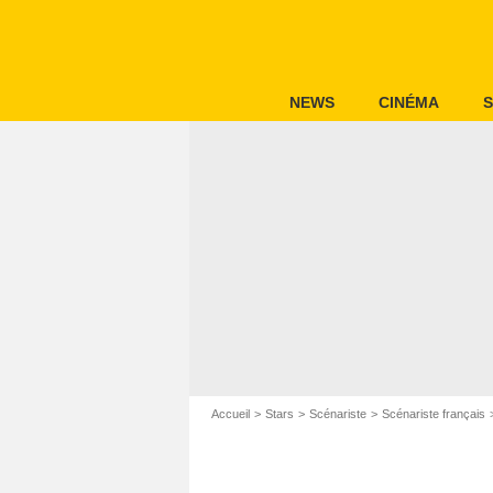
NEWS
CINÉMA
S
Accueil
Stars
Scénariste
Scénariste français