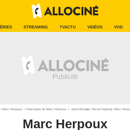
ÉRIES
STREAMING
TVACTU
VIDÉOS
VOD
Marc Herpoux
Interviews de Marc Herpoux
Sami Bouajila, Hervé Hadmar, Marc Herpou
Marc Herpoux