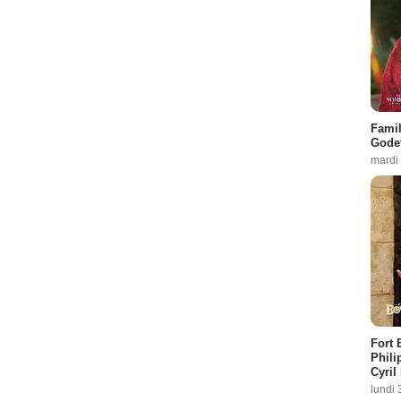
Famil
Godet
mardi
Fort 
Phili
Cyril
lundi 