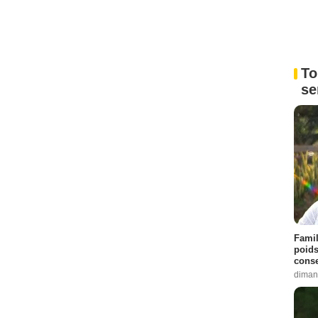
To
se
Famil
poids
conse
diman