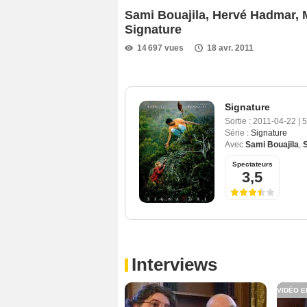
Sami Bouajila, Hervé Hadmar, M
Signature
14 697 vues
18 avr. 2011
Signature
Sortie :
2011-04-22
|
5
Série :
Signature
Avec
Sami Bouajila
,
Spectateurs
3,5
Interviews
VIDÉO E