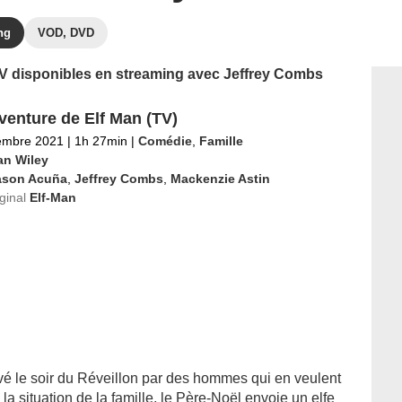
ng
VOD, DVD
 TV disponibles en streaming avec Jeffrey Combs
venture de Elf Man (TV)
embre 2021
|
1h 27min
|
Comédie
,
Famille
an Wiley
ason Acuña
,
Jeffrey Combs
,
Mackenzie Astin
iginal
Elf-Man
evé le soir du Réveillon par des hommes qui en veulent
e la situation de la famille, le Père-Noël envoie un elfe