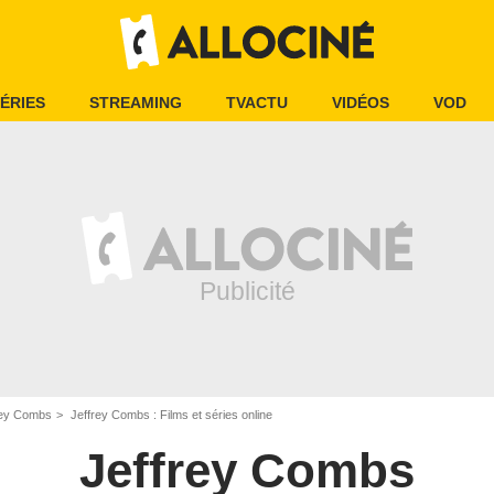
ÉRIES
STREAMING
TVACTU
VIDÉOS
VOD
rey Combs
Jeffrey Combs : Films et séries online
Jeffrey Combs