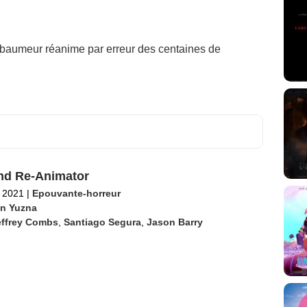
embaumeur réanime par erreur des centaines de
nd Re-Animator
 2021
|
Epouvante-horreur
an Yuzna
effrey Combs
,
Santiago Segura
,
Jason Barry