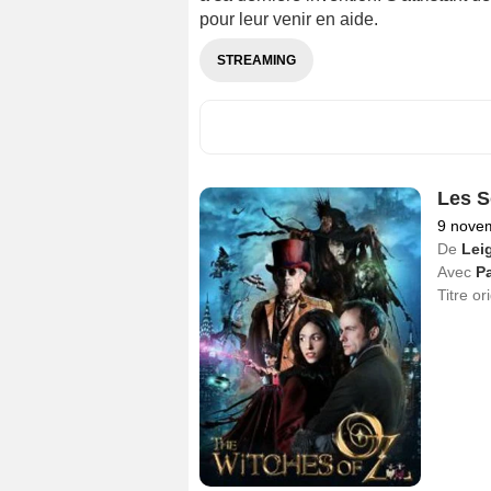
pour leur venir en aide.
STREAMING
Les S
9 nove
De
Leig
Avec
Pa
Titre or