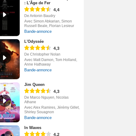
: L'Âge de Fer
4,4
De Antonin Baudry
Avec Simon Abkarian, Simon
Russell Beale, Florian Lesieur
Bande-annonce
L'Odyssée
4,3
De Christopher Nolan
Avec Matt Damon, Tom Holland,
Anne Hathaway
Bande-annonce
Jim Queen
4,3
De Marco Nguyen, Nicolas
Athane
Avec Alex Ramires, Jérémy Gillet,
Shirley Souagnon
Bande-annonce
In Waves
4,2