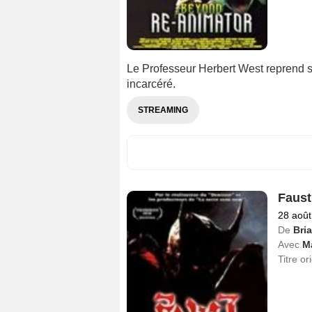
Le Professeur Herbert West reprend se
incarcéré.
STREAMING
Faust
28 août
De
Bri
Avec
Ma
Titre or