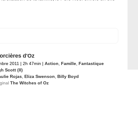
orcières d'Oz
mbre 2011
|
2h 47min
|
Action
,
Famille
,
Fantastique
h Scott (II)
ulie Rojas
,
Eliza Swenson
,
Billy Boyd
iginal
The Witches of Oz