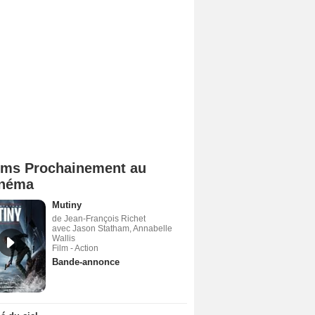
lms Prochainement au
néma
Mutiny
de Jean-François Richet
avec Jason Statham, Annabelle
Wallis
Film - Action
Bande-annonce