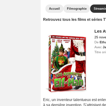
Accueil
Filmographie
Streami
Retrouvez tous les films et séries
Les A
25 nov
De
Eth
Avec
J
Titre or
Eric, un inventeur talentueux est enl
à sa dernière invention. S'attristant d