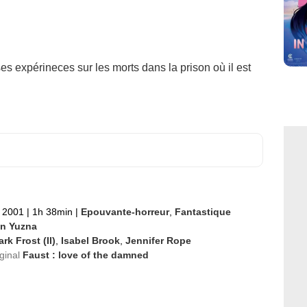
s expérineces sur les morts dans la prison où il est
 2001
|
1h 38min
|
Epouvante-horreur
,
Fantastique
an Yuzna
rk Frost (II)
,
Isabel Brook
,
Jennifer Rope
iginal
Faust : love of the damned