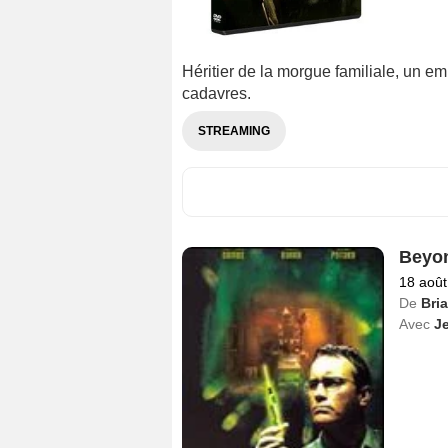
Héritier de la morgue familiale, un 
cadavres.
STREAMING
Beyo
18 août
De
Bri
Avec
J