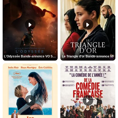
L'Odyssée Bande-annonce VO STFR
Le Triangle d'or Bande-annonce VF