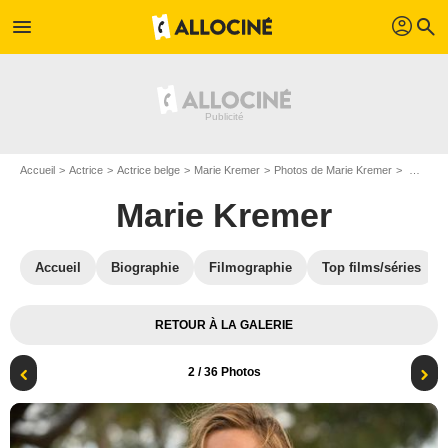
profil
menu
search
Accueil
Actrice
Actrice belge
Marie Kremer
Photos de Marie Kremer
Grand Hôtel (2020) : Photo Marie Kremer
Marie Kremer
Accueil
Biographie
Filmographie
Top films/séries
RETOUR À LA GALERIE
2
/ 36 Photos