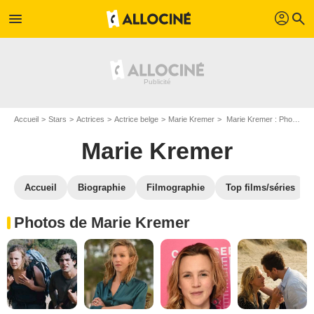
profil
menu
search
Accueil
Stars
Actrices
Actrice belge
Marie Kremer
Marie Kremer : Photos de ses films et séries
Marie Kremer
Accueil
Biographie
Filmographie
Top films/séries
Photos de Marie Kremer