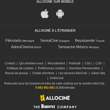
ALLOCINÉ SUR MOBILE
ALLOCINÉ À L'ÉTRANGER
Filmstarts
SensaCine
Beyazperde
Allemagne
Espagne
Turquie
AdoroCinema
Sensacine México
Brésil
Mexique
Contact
|
Qui sommes-nous
|
Recrutement
|
Publicité
|
CGU
|
CGV
|
Politique de cookies
|
Préférences cookies
|
Données Personnelles
|
Revue de presse
|
Charte d'écriture
|
Les services AlloCiné
|
Gérer Utiq
|
©AlloCiné
Retrouvez tous les horaires et infos de votre cinéma sur le numéro AlloCiné :
0 892 892 892
(0,90€/minute)