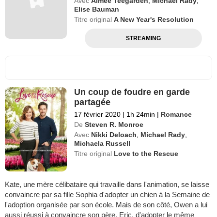
Avec
Aimee Teegarden
,
Michael Rady
,
Elise Bauman
Titre original
A New Year's Resolution
STREAMING
Un coup de foudre en garde
partagée
17 février 2020
|
1h 24min
|
Romance
De
Steven R. Monroe
Avec
Nikki Deloach
,
Michael Rady
,
Michaela Russell
Titre original
Love to the Rescue
Kate, une mère célibataire qui travaille dans l'animation, se laisse
convaincre par sa fille Sophia d'adopter un chien à la Semaine de
l'adoption organisée par son école. Mais de son côté, Owen a lui
aussi réussi à convaincre son père, Eric, d'adopter le même