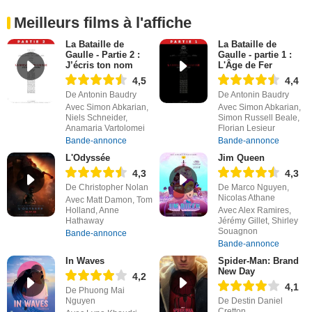
Meilleurs films à l'affiche
La Bataille de
La Bataille de
Gaulle - Partie 2 :
Gaulle - partie 1 :
J’écris ton nom
L'Âge de Fer
4,5
4,4
De Antonin Baudry
De Antonin Baudry
Avec Simon Abkarian,
Avec Simon Abkarian,
Niels Schneider,
Simon Russell Beale,
Anamaria Vartolomei
Florian Lesieur
Bande-annonce
Bande-annonce
L'Odyssée
Jim Queen
4,3
4,3
De Christopher Nolan
De Marco Nguyen,
Nicolas Athane
Avec Matt Damon, Tom
Holland, Anne
Avec Alex Ramires,
Hathaway
Jérémy Gillet, Shirley
Souagnon
Bande-annonce
Bande-annonce
In Waves
Spider-Man: Brand
New Day
4,2
4,1
De Phuong Mai
Nguyen
De Destin Daniel
Cretton