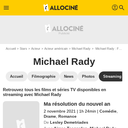
profil
menu
search
Accueil
Stars
Acteur
Acteur américain
Michael Rady
Michael Rady : Films et séries online
Michael Rady
Accueil
Filmographie
News
Photos
Streaming
Retrouvez tous les films et séries TV disponibles en
streaming avec Michael Rady
Ma résolution du nouvel an
2 novembre 2021
|
1h 24min
|
Comédie
,
Drame
,
Romance
De
Lesley Demetriades