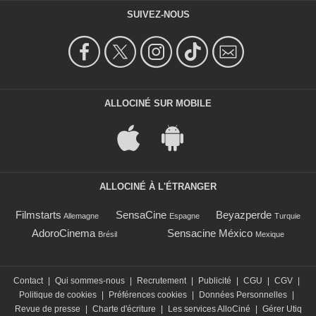
SUIVEZ-NOUS
ALLOCINÉ SUR MOBILE
ALLOCINÉ À L'ÉTRANGER
Filmstarts
SensaCine
Beyazperde
Allemagne
Espagne
Turquie
AdoroCinema
Sensacine México
Brésil
Mexique
Contact
|
Qui sommes-nous
|
Recrutement
|
Publicité
|
CGU
|
CGV
|
Politique de cookies
|
Préférences cookies
|
Données Personnelles
|
Revue de presse
|
Charte d'écriture
|
Les services AlloCiné
|
Gérer Utiq