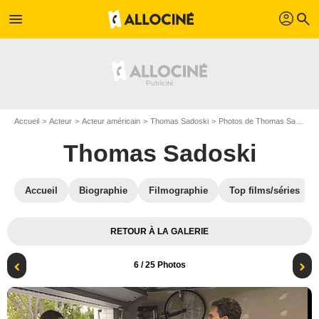
profil
menu
search
Accueil
Acteur
Acteur américain
Thomas Sadoski
Photos de Thomas Sadoski
Thomas Sadoski
Accueil
Biographie
Filmographie
Top films/séries
RETOUR À LA GALERIE
6
/ 25 Photos