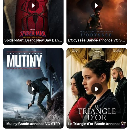
Spider-Man: Brand New Day Bande-annonce VO STFR
L'Odyssée Bande-annonce VO STFR
Mutiny Bande-annonce VO STFR
Le Triangle d'or Bande-annonce VF