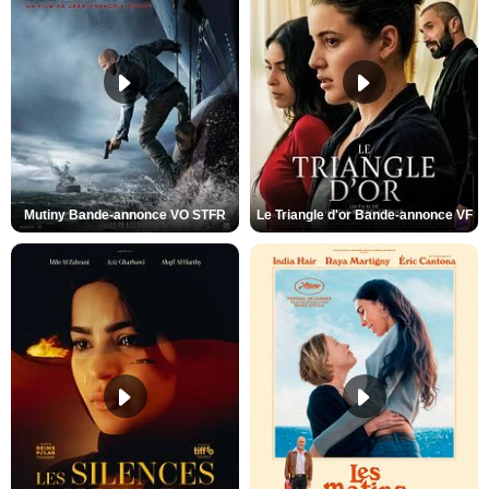
Mutiny Bande-annonce VO STFR
Le Triangle d'or Bande-annonce VF