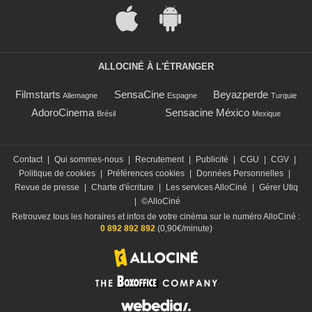
ALLOCINÉ À L'ÉTRANGER
Filmstarts
SensaCine
Beyazperde
Allemagne
Espagne
Turquie
AdoroCinema
Sensacine México
Brésil
Mexique
Contact
|
Qui sommes-nous
|
Recrutement
|
Publicité
|
CGU
|
CGV
|
Politique de cookies
|
Préférences cookies
|
Données Personnelles
|
Revue de presse
|
Charte d'écriture
|
Les services AlloCiné
|
Gérer Utiq
|
©AlloCiné
Retrouvez tous les horaires et infos de votre cinéma sur le numéro AlloCiné :
0 892 892 892
(0,90€/minute)