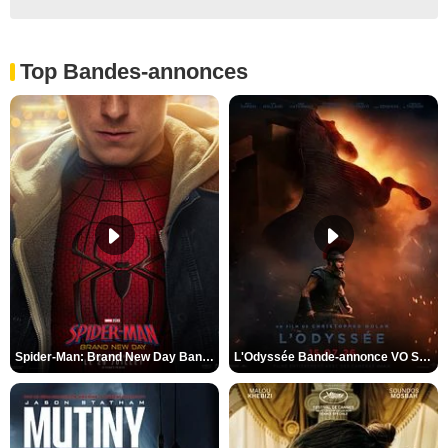
Top Bandes-annonces
Spider-Man: Brand New Day Bande-annonce VO STFR
L'Odyssée Bande-annonce VO STFR