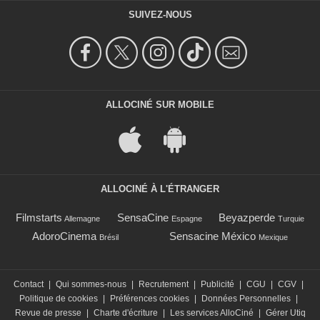
SUIVEZ-NOUS
ALLOCINÉ SUR MOBILE
ALLOCINÉ À L'ÉTRANGER
Filmstarts
SensaCine
Beyazperde
Allemagne
Espagne
Turquie
AdoroCinema
Sensacine México
Brésil
Mexique
Contact
|
Qui sommes-nous
|
Recrutement
|
Publicité
|
CGU
|
CGV
|
Politique de cookies
|
Préférences cookies
|
Données Personnelles
|
Revue de presse
|
Charte d'écriture
|
Les services AlloCiné
|
Gérer Utiq