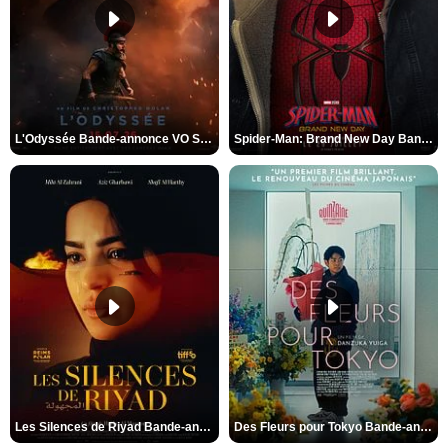
L'Odyssée Bande-annonce VO STFR
Spider-Man: Brand New Day Bande-annonce VO STFR
Les Silences de Riyad Bande-annonce VO STFR
Des Fleurs pour Tokyo Bande-annonce VO STFR