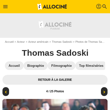
profil
menu
search
Accueil
Acteur
Acteur américain
Thomas Sadoski
Photos de Thomas Sadoski
Thomas Sadoski
Accueil
Biographie
Filmographie
Top films/séries
RETOUR À LA GALERIE
4
/ 25 Photos