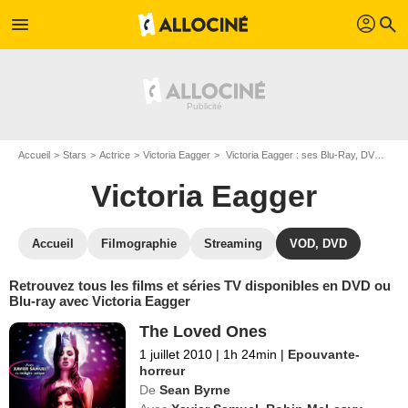
profil
menu
search
Accueil
Stars
Actrice
Victoria Eagger
Victoria Eagger : ses Blu-Ray, DVD, VOD, SVOD
Victoria Eagger
Accueil
Filmographie
Streaming
VOD, DVD
Retrouvez tous les films et séries TV disponibles en DVD ou
Blu-ray avec Victoria Eagger
The Loved Ones
1 juillet 2010
|
1h 24min
|
Epouvante-
horreur
De
Sean Byrne