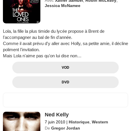
Avec
Xavier Samuel
,
Robin McLeavy
,
Jessica McNamee
Lola, la fille la plus timide du lycée propose à Brent de
l'accompagner au bal de fin d'année.
Comme il avait prévu d'y aller avec Holly, sa petite amie, il décline
poliment l'invitation.
Mais Lola n'aime pas qu'on lui dise non…
VOD
DVD
Ned Kelly
7 juin 2010
|
Historique
,
Western
De
Gregor Jordan