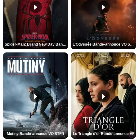
Spider-Man: Brand New Day Bande-annonce VO STFR
L'Odyssée Bande-annonce VO STFR
Mutiny Bande-annonce VO STFR
Le Triangle d'or Bande-annonce VF