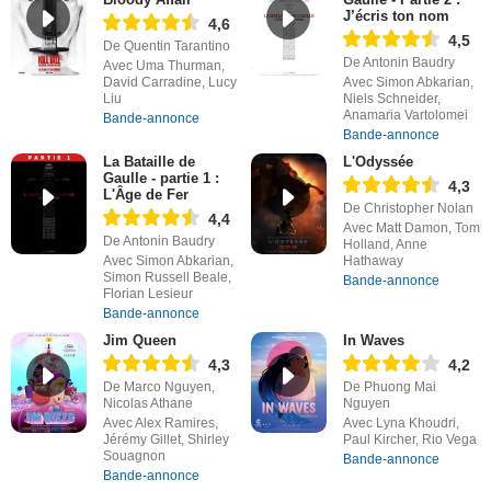
J’écris ton nom
4,6
4,5
De Quentin Tarantino
De Antonin Baudry
Avec Uma Thurman,
David Carradine, Lucy
Avec Simon Abkarian,
Liu
Niels Schneider,
Anamaria Vartolomei
Bande-annonce
Bande-annonce
La Bataille de
L'Odyssée
Gaulle - partie 1 :
4,3
L'Âge de Fer
De Christopher Nolan
4,4
Avec Matt Damon, Tom
De Antonin Baudry
Holland, Anne
Avec Simon Abkarian,
Hathaway
Simon Russell Beale,
Bande-annonce
Florian Lesieur
Bande-annonce
Jim Queen
In Waves
4,3
4,2
De Marco Nguyen,
De Phuong Mai
Nicolas Athane
Nguyen
Avec Alex Ramires,
Avec Lyna Khoudri,
Jérémy Gillet, Shirley
Paul Kircher, Rio Vega
Souagnon
Bande-annonce
Bande-annonce