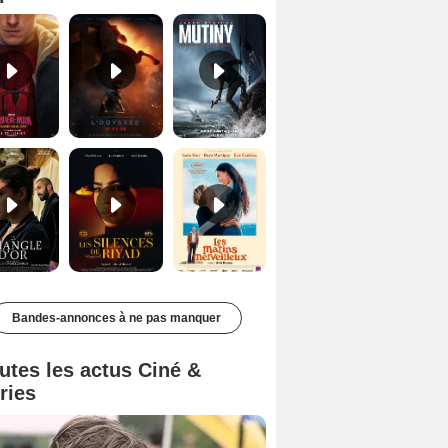
Le Triangle d'or Bande-annonce VF
Les Silences de Riyad Bande-annonce VO STFR
Les Matins merveilleux Bande-annonce VF
Bandes-annonces à ne pas manquer
utes les actus Ciné &
ries