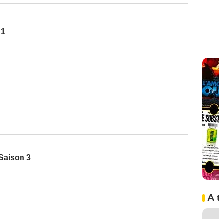
 1
 Saison 3
A 