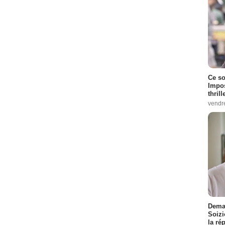
Ce so
Impos
thrill
vendr
Demai
Soizi
la ré