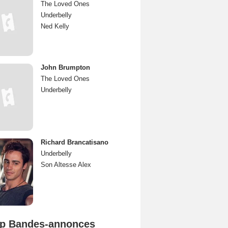
The Loved Ones
Underbelly
Ned Kelly
John Brumpton
The Loved Ones
Underbelly
Richard Brancatisano
Underbelly
Son Altesse Alex
p Bandes-annonces
Spider-Man: Brand New Day Bande-annonce VO STFR
L'Odyssée Bande-annonce VO STFR
Mutiny Bande-annonce VO STFR