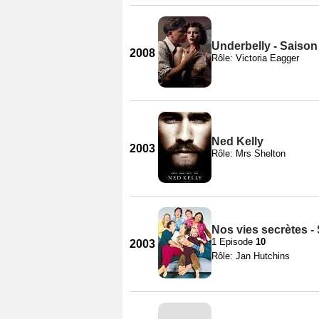
Underbelly - Saison
2008
Rôle: Victoria Eagger
Ned Kelly
2003
Rôle: Mrs Shelton
Nos vies secrètes -
1 Episode
10
2003
Rôle: Jan Hutchins