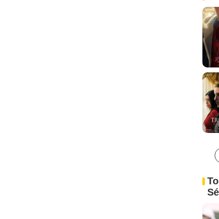
To
Sé