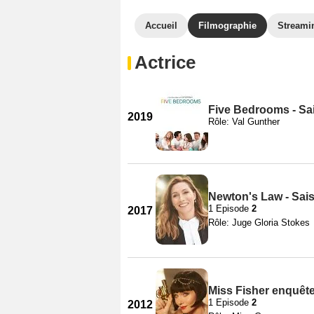
Accueil
Filmographie
Streami
Actrice
Five Bedrooms - Sa
2019
Rôle: Val Gunther
Newton's Law - Sai
1 Episode
2
2017
Rôle: Juge Gloria Stokes
Miss Fisher enquête
1 Episode
2
2012