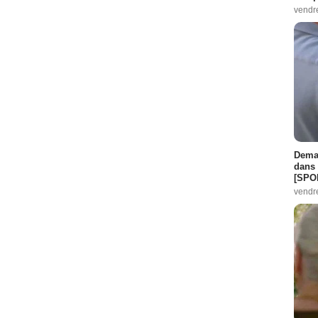
vendr
Demai
dans 
[SPO
vendr