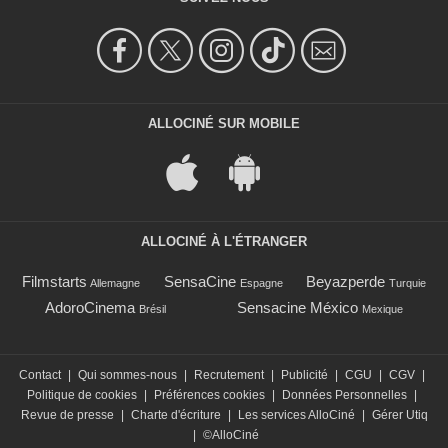
ALLOCINÉ SUR MOBILE
ALLOCINÉ À L'ÉTRANGER
Filmstarts
SensaCine
Beyazperde
Allemagne
Espagne
Turquie
AdoroCinema
Sensacine México
Brésil
Mexique
Contact
|
Qui sommes-nous
|
Recrutement
|
Publicité
|
CGU
|
CGV
|
Politique de cookies
|
Préférences cookies
|
Données Personnelles
|
Revue de presse
|
Charte d'écriture
|
Les services AlloCiné
|
Gérer Utiq
|
©AlloCiné