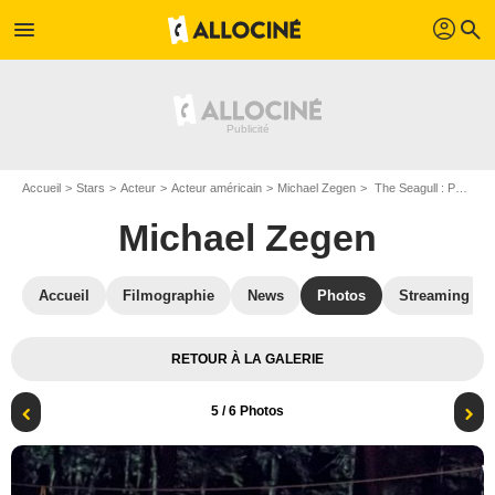
profil
menu
search
Accueil
Stars
Acteur
Acteur américain
Michael Zegen
The Seagull : Photo Michael Zegen
Michael Zegen
Accueil
Filmographie
News
Photos
Streaming
RETOUR À LA GALERIE
5
/ 6 Photos