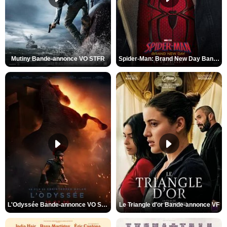
Mutiny Bande-annonce VO STFR
Spider-Man: Brand New Day Bande-annonce VO STFR
L'Odyssée Bande-annonce VO STFR
Le Triangle d'or Bande-annonce VF