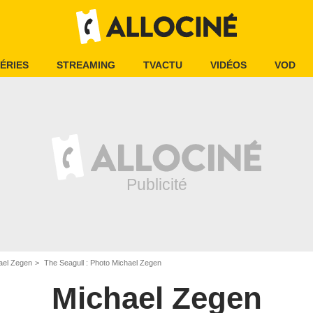
ÉRIES
STREAMING
TVACTU
VIDÉOS
VOD
ael Zegen
The Seagull : Photo Michael Zegen
Michael Zegen