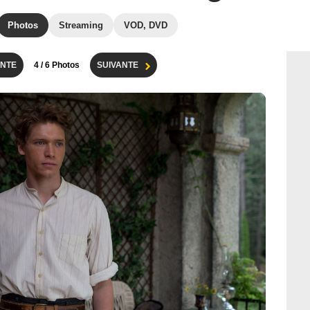
Photos
Streaming
VOD, DVD
NTE
4
/ 6 Photos
SUIVANTE