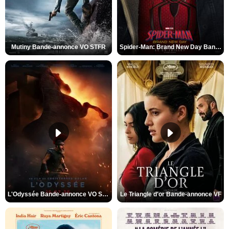
Mutiny Bande-annonce VO STFR
Spider-Man: Brand New Day Bande-annonce VO STFR
L'Odyssée Bande-annonce VO STFR
Le Triangle d'or Bande-annonce VF