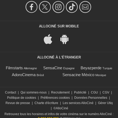
ALLOCINÉ SUR MOBILE
ALLOCINÉ À L'ÉTRANGER
Filmstarts
SensaCine
Beyazperde
Allemagne
Espagne
Turquie
AdoroCinema
Sensacine México
Brésil
Mexique
Contact
|
Qui sommes-nous
|
Recrutement
|
Publicité
|
CGU
|
CGV
|
Politique de cookies
|
Préférences cookies
|
Données Personnelles
|
Revue de presse
|
Charte d'écriture
|
Les services AlloCiné
|
Gérer Utiq
|
©AlloCiné
Retrouvez tous les horaires et infos de votre cinéma sur le numéro AlloCiné :