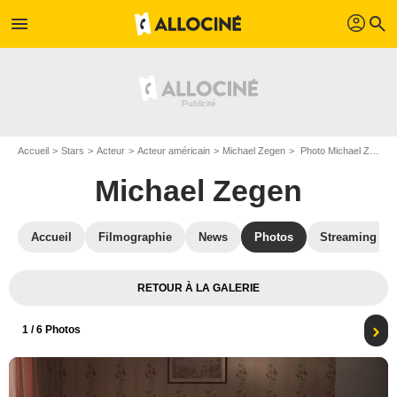
profil
menu
search
Accueil
Stars
Acteur
Acteur américain
Michael Zegen
Photo Michael Zegen, Megan Stalter
Michael Zegen
Accueil
Filmographie
News
Photos
Streaming
RETOUR À LA GALERIE
1
/ 6 Photos