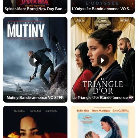
Spider-Man: Brand New Day Bande-annonce VO STFR
L'Odyssée Bande-annonce VO STFR
Mutiny Bande-annonce VO STFR
Le Triangle d'or Bande-annonce VF