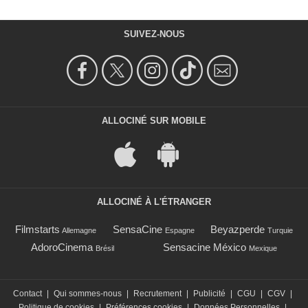
SUIVEZ-NOUS
ALLOCINÉ SUR MOBILE
ALLOCINÉ À L'ÉTRANGER
Filmstarts
SensaCine
Beyazperde
Allemagne
Espagne
Turquie
AdoroCinema
Sensacine México
Brésil
Mexique
Contact
|
Qui sommes-nous
|
Recrutement
|
Publicité
|
CGU
|
CGV
|
Politique de cookies
|
Préférences cookies
|
Données Personnelles
|