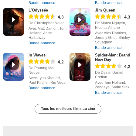
Bande-annonce
Bande-annonce
L'Odyssée
Jim Queen
4,3
4,3
De Christopher Nolan
De Marco Nguyen,
Nicolas Athane
Avec Matt Damon, Tom
Holland, Anne
Avec Alex Ramires,
Hathaway
Jérémy Gillet, Shirley
Souagnon
Bande-annonce
Bande-annonce
In Waves
Spider-Man: Brand
New Day
4,2
4,2
De Phuong Mai
Nguyen
De Destin Daniel
Cretton
Avec Lyna Khoudri,
Paul Kircher, Rio Vega
Avec Tom Holland,
Zendaya, Sadie Sink
Bande-annonce
Bande-annonce
Tous les meilleurs films au ciné