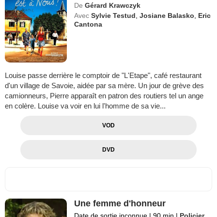
De
Gérard Krawczyk
Avec
Sylvie Testud
,
Josiane Balasko
,
Eric
Cantona
Louise passe derrière le comptoir de "L'Etape", café restaurant
d'un village de Savoie, aidée par sa mère. Un jour de grève des
camionneurs, Pierre apparaît en patron des routiers tel un ange
en colère. Louise va voir en lui l'homme de sa vie...
VOD
DVD
Une femme d'honneur
Date de sortie inconnue
|
90 min
|
Policier