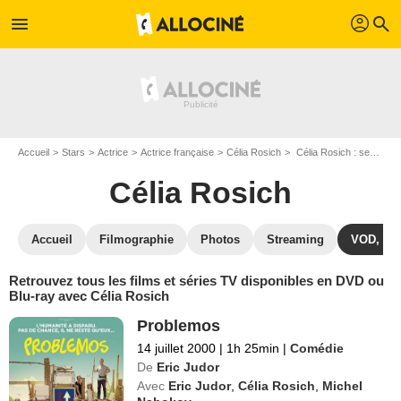
profil
menu
search
Accueil
Stars
Actrice
Actrice française
Célia Rosich
Célia Rosich : ses Blu-Ray, DVD, VOD, SVOD
Célia Rosich
Accueil
Filmographie
Photos
Streaming
VOD, DV
Retrouvez tous les films et séries TV disponibles en DVD ou
Blu-ray avec Célia Rosich
Problemos
14 juillet 2000
|
1h 25min
|
Comédie
De
Eric Judor
Avec
Eric Judor
,
Célia Rosich
,
Michel