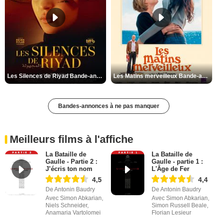
Les Silences de Riyad Bande-annonce VO STFR
Les Matins merveilleux Bande-annonce VF
Bandes-annonces à ne pas manquer
Meilleurs films à l'affiche
La Bataille de
La Bataille de
Gaulle - Partie 2 :
Gaulle - partie 1 :
J’écris ton nom
L'Âge de Fer
4,5
4,4
De Antonin Baudry
De Antonin Baudry
Avec Simon Abkarian,
Avec Simon Abkarian,
Niels Schneider,
Simon Russell Beale,
Anamaria Vartolomei
Florian Lesieur