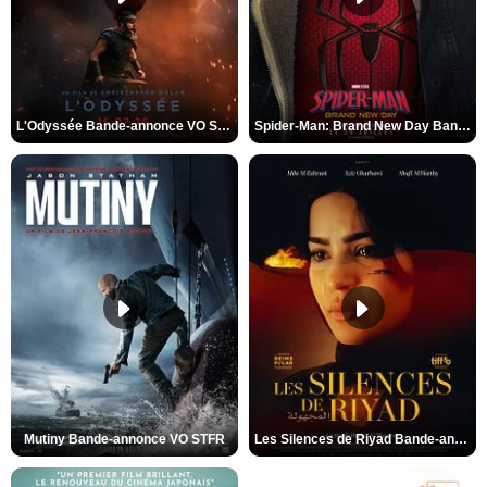
L'Odyssée Bande-annonce VO STFR
Spider-Man: Brand New Day Bande-annonce VO STFR
Mutiny Bande-annonce VO STFR
Les Silences de Riyad Bande-annonce VO STFR