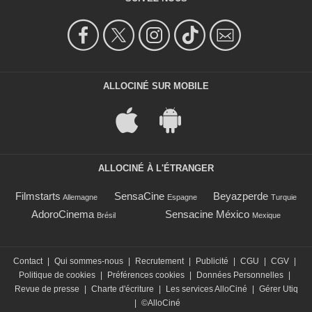
ALLOCINÉ SUR MOBILE
ALLOCINÉ À L'ÉTRANGER
Filmstarts
SensaCine
Beyazperde
Allemagne
Espagne
Turquie
AdoroCinema
Sensacine México
Brésil
Mexique
Contact
|
Qui sommes-nous
|
Recrutement
|
Publicité
|
CGU
|
CGV
|
Politique de cookies
|
Préférences cookies
|
Données Personnelles
|
Revue de presse
|
Charte d'écriture
|
Les services AlloCiné
|
Gérer Utiq
|
©AlloCiné