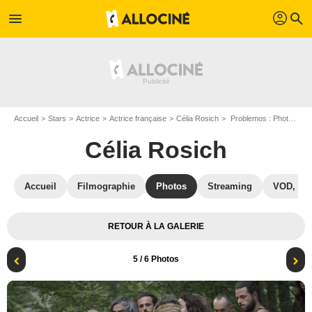
profil
menu
search
Accueil
Stars
Actrice
Actrice française
Célia Rosich
Problemos : Photo Célia Rosich, Blanche Gardin
Célia Rosich
Accueil
Filmographie
Photos
Streaming
VOD, DV
RETOUR À LA GALERIE
5
/ 6 Photos